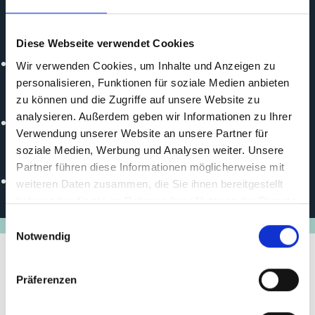
Institute of Construction and Urban Economics
Politischer Partner
Diese Webseite verwendet Cookies
ISG erfasst keine pol. Partner
Wir verwenden Cookies, um Inhalte und Anzeigen zu
personalisieren, Funktionen für soziale Medien anbieten
Durchführungspartner
zu können und die Zugriffe auf unsere Website zu
analysieren. Außerdem geben wir Informationen zu Ihrer
ISG erfasst keine implem. Partner
Verwendung unserer Website an unsere Partner für
soziale Medien, Werbung und Analysen weiter. Unsere
Online
Partner führen diese Informationen möglicherweise mit
https://iki-small-grants.de/project_id/A_VNM_30247
weiteren Daten zusammen, die Sie ihnen bereitgestellt
haben oder die sie im Rahmen Ihrer Nutzung der Dienste
gesammelt haben.
Einwilligungsauswahl
Notwendig
Präferenzen
Stand der