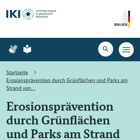
Zum
Zur
Zur
Hauptinhalt
Suche
Hauptnavigation
springen
springen
springen
Zur
Zur
Seite
Seite
Suche
Haupt
für
für
öffnen
Navig
Gebärdensprache
leichte
öffne
Sprache
Startseite
Erosionsprävention durch Grünflächen und Parks am
Strand von…
Erosionsprävention
durch Grünflächen
und Parks am Strand