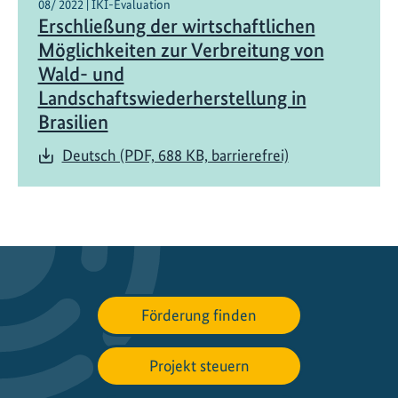
s
08/ 2022 | IKI-Evaluation
Erschließung der wirtschaftlichen
t
e
Möglichkeiten zur Verbreitung von
l
Wald- und
l
Landschaftswiederherstellung in
e
Brasilien
n
Deutsch (PDF, 688 KB, barrierefrei)
B
r
a
s
i
l
i
e
Förderung finden
n
s
Projekt steuern
W