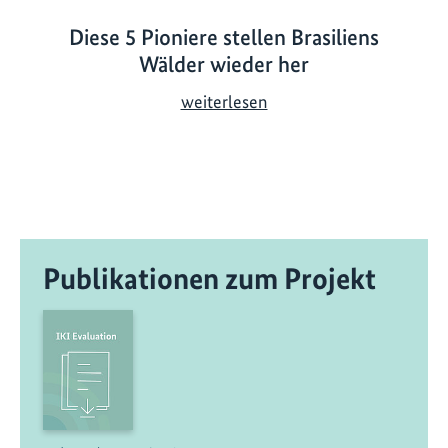
Diese 5 Pioniere stellen Brasiliens
Wälder wieder her
D
weiterlesen
i
e
s
e
5
P
Publikationen zum Projekt
i
o
n
i
e
r
e