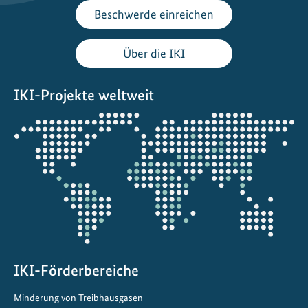
ä
Beschwerde einreichen
l
d
Über die IKI
e
r
w
IKI-Projekte weltweit
i
Öffnet
e
die
d
Projektkarte
e
r
h
e
r
IKI-Förderbereiche
Minderung von Treibhausgasen