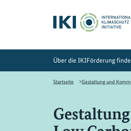
Zum
Zur
Zur
Hauptinhalt
Suche
Hauptnavigation
springen
springen
springen
Über die IKI
Förderung find
Startseite
Gestaltung und Komm
Gestaltun