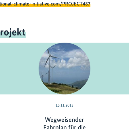
tional-climate-initiative.com/PROJECT487
rojekt
15.11.2013
Wegweisender
Fahrplan für die