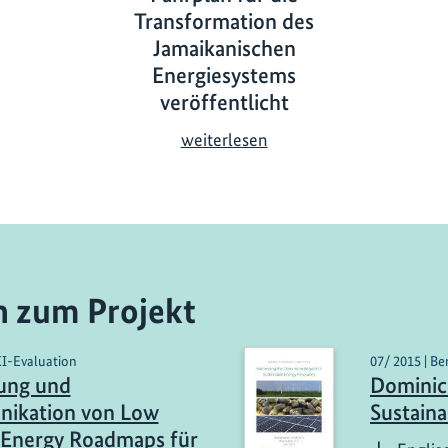
Transformation des
Jamaikanischen
Energiesystems
veröffentlicht
W
weiterlesen
e
g
w
e
i
s
n zum Projekt
e
n
KI-Evaluation
07/ 2015 | Be
d
ung und
Dominic
e
ikation von Low
Sustain
r
 Energy Roadmaps für
F