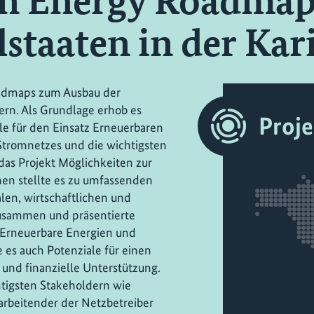
n Energy Roadmap
lstaaten in der Kar
Roadmaps zum Ausbau der
ern. Als Grundlage erhob es
Proj
le für den Einsatz Erneuerbaren
 Stromnetzes und die wichtigsten
 das Projekt Möglichkeiten zur
nen stellte es zu umfassenden
len, wirtschaftlichen und
usammen und präsentierte
 Erneuerbare Energien und
te es auch Potenziale für einen
 und finanzielle Unterstützung.
tigsten Stakeholdern wie
arbeitender der Netzbetreiber