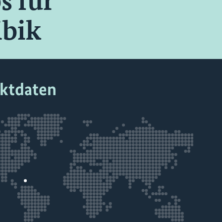
s für
ibik
ektdaten