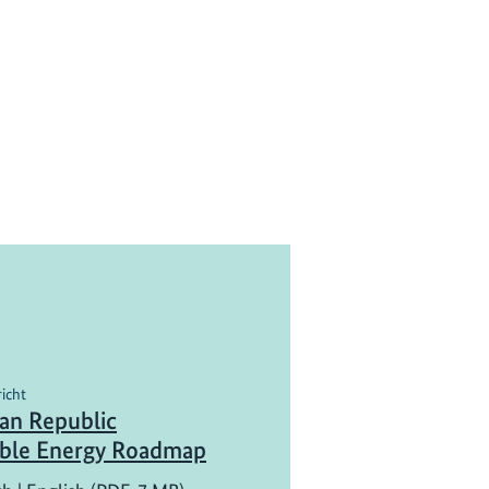
richt
an Republic
able Energy Roadmap