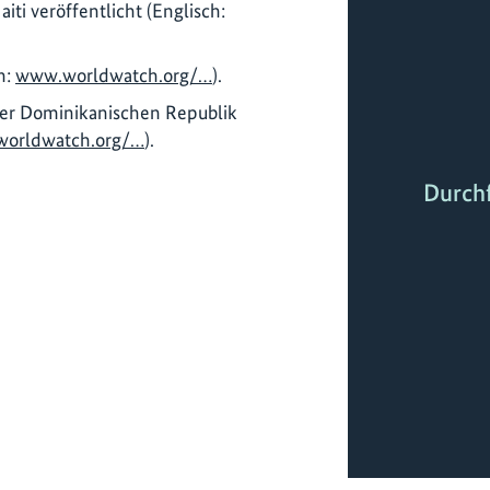
ti veröffentlicht (Englisch:
h:
www.worldwatch.org/…
).
er Dominikanischen Republik
orldwatch.org/…
).
Durch