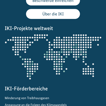
Beschwerde einreichen
u
t
Über die IKI
z
v
IKI-Projekte weltweit
o
r
Öffnet
d
die
e
Projektkarte
r
F
l
u
t
IKI-Förderbereiche
Minderung von Treibhausgasen
Anpassung an die Folgen des Klimawandels