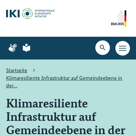
Zum
Zur
Zur
Hauptinhalt
Suche
Hauptnavigation
springen
springen
springen
Zur
Zur
Seite
Seite
Suche
Haupt
für
für
öffnen
Navig
Gebärdensprache
leichte
öffne
Sprache
Startseite
Klimaresiliente Infrastruktur auf Gemeindeebene in
der…
Klimaresiliente
Infrastruktur auf
Gemeindeebene in der