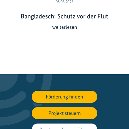
05.08.2025
Bangladesch: Schutz vor der Flut
B
weiterlesen
a
n
g
l
a
d
e
s
c
Förderung finden
h
:
S
Projekt steuern
c
h