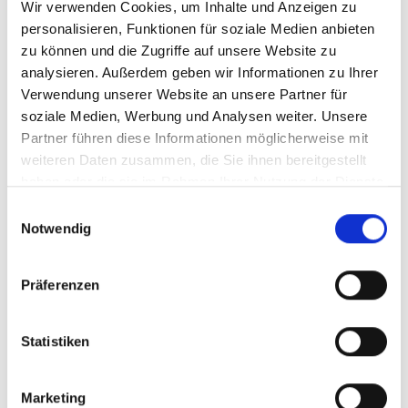
Wir verwenden Cookies, um Inhalte und Anzeigen zu
personalisieren, Funktionen für soziale Medien anbieten
zu können und die Zugriffe auf unsere Website zu
Seite teilen
https://www.international-climate-
analysieren. Außerdem geben wir Informationen zu Ihrer
initiative.com/PROJECT2051
Verwendung unserer Website an unsere Partner für
soziale Medien, Werbung und Analysen weiter. Unsere
Partner führen diese Informationen möglicherweise mit
weiteren Daten zusammen, die Sie ihnen bereitgestellt
Videos zum Projekt
haben oder die sie im Rahmen Ihrer Nutzung der Dienste
gesammelt haben.
Einwilligungsauswahl
Diese Inhalte können nicht angezeigt werden, da die
Notwendig
Marketing-Cookies abgelehnt wurden. Klicken Sie
hier
, um die Cookies zu akzeptieren und das Video
anzuzeigen!
Präferenzen
Statistiken
Marketing