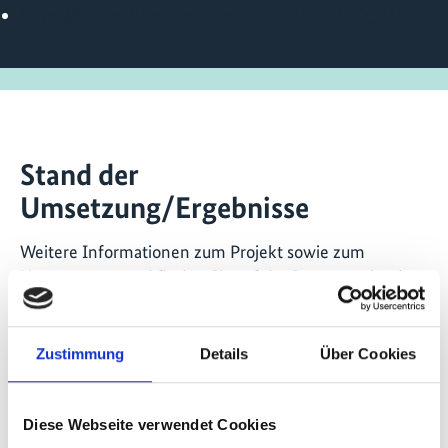
https://iki-small-grants.de/project_id/K2_BGD_PKSF
Stand der
Umsetzung/Ergebnisse
Weitere Informationen zum Projekt sowie zum
Umsetzungsstand finden Sie auf der Internetseite der
IKI Small Grants:
iki-small-grants.de
Letzte Aktualisierung:
Zustimmung
Details
Über Cookies
08/2026
Diese Webseite verwendet Cookies