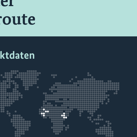
er
route
ektdaten