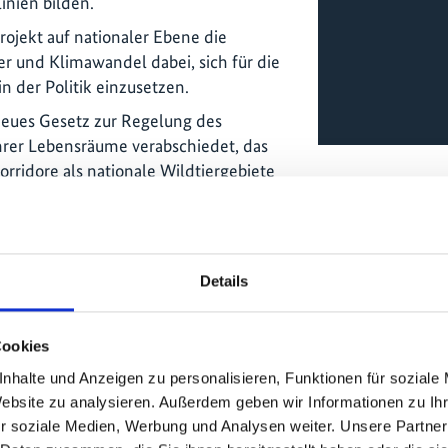
inien bilden.
rojekt auf nationaler Ebene die
 und Klimawandel dabei, sich für die
n der Politik einzusetzen.
neues Gesetz zur Regelung des
rer Lebensräume verabschiedet, das
rridore als nationale Wildtiergebiete
Schutz regionaler und lokaler
kel 10), wodurch die nachhaltige
igerdeltas und anderer Feuchtgebiete
Details
aturschutzes im Rahmen der CRF
ehr nistende Wasservögel gesichtet.
Cookies
nhalte und Anzeigen zu personalisieren, Funktionen für soziale
Website zu analysieren. Außerdem geben wir Informationen zu I
r soziale Medien, Werbung und Analysen weiter. Unsere Partner