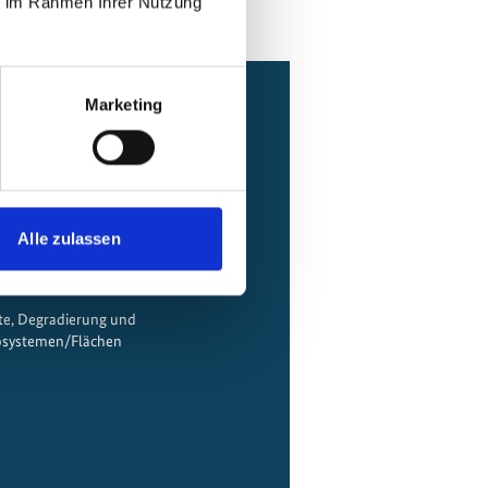
ie im Rahmen Ihrer Nutzung
Marketing
Alle zulassen
te, Degradierung und
osystemen/Flächen