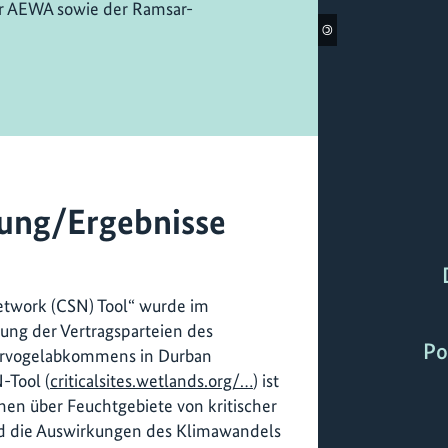
er AEWA sowie der Ramsar-
©
ung/Ergebnisse
Network (CSN) Tool“ wurde im
ung der Vertragsparteien des
Po
ervogelabkommens in Durban
-Tool (
criticalsites.wetlands.org/…
) ist
nen über Feuchtgebiete von kritischer
d die Auswirkungen des Klimawandels