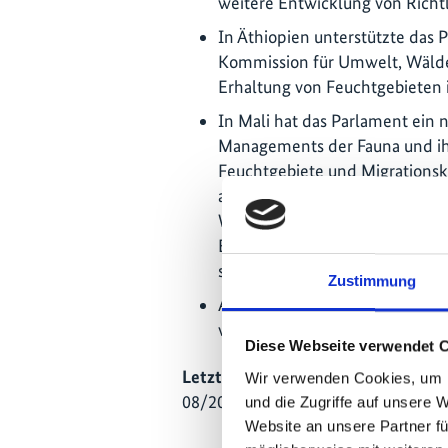
weitere Entwicklung von Richtl
In Äthiopien unterstützte das P
Kommission für Umwelt, Wälder
Erhaltung von Feuchtgebieten i
In Mali hat das Parlament ein 
Managements der Fauna und ih
Feuchtgebiete und Migrationsko
anerkennt (Artikel 9) und den 
Wildtierrefugien vorsieht (Arti
Bewirtschaftung des inneren N
stärker unterstützt wird.
Zustimmung
Als unmittelbare Folge des N
wurden im Jahr 2020 dreimal m
Diese Webseite verwendet 
Letzte Aktualisierung:
Wir verwenden Cookies, um I
08/2026
und die Zugriffe auf unsere 
Website an unsere Partner fü