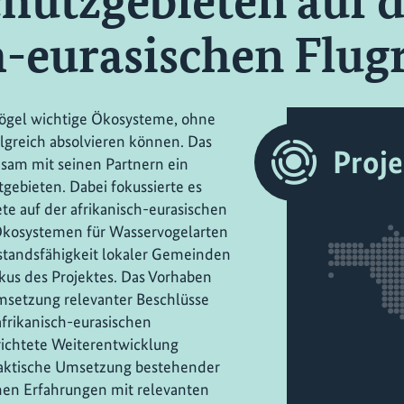
hutzgebieten auf d
h-eurasischen Flug
vögel wichtige Ökosysteme, ohne
lgreich absolvieren können. Das
Proj
sam mit seinen Partnern ein
ebieten. Dabei fokussierte es
ete auf der afrikanisch-eurasischen
Ökosystemen für Wasservogelarten
standsfähigkeit lokaler Gemeinden
us des Projektes. Das Vorhaben
Umsetzung relevanter Beschlüsse
frikanisch-eurasischen
richtete Weiterentwicklung
aktische Umsetzung bestehender
en Erfahrungen mit relevanten