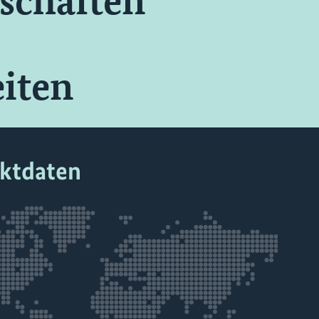
schaften
iten
ektdaten