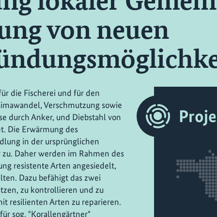
ng lokaler Gemein
fung von neuen
ründungsmöglichke
 für die Fischerei und für den
Klimawandel, Verschmutzung sowie
Proj
e durch Anker, und Diebstahl von
et. Die Erwärmung des
dlung in der ursprünglichen
 zu. Daher werden im Rahmen des
g resistente Arten angesiedelt,
ten. Dazu befähigt das zwei
tzen, zu kontrollieren und zu
t resilienten Arten zu reparieren.
ür sog. "Korallengärtner"