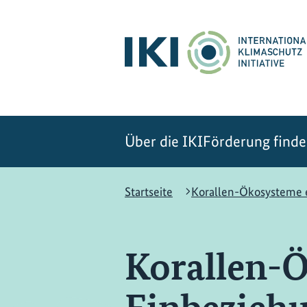
Zum
Zur
Zur
Hauptinhalt
Suche
Hauptnavigation
springen
springen
springen
Über die IKI
Förderung find
Startseite
Korallen-Ökosysteme e
Korallen-Ö