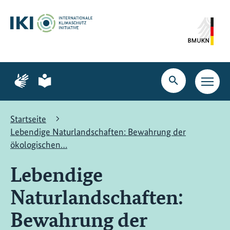
Zum
Zur
Zur
Hauptinhalt
Suche
Hauptnavigation
springen
springen
springen
Zur
Zur
Seite
Seite
Suche
Haupt
für
für
öffnen
Navig
Gebärdensprache
leichte
öffne
Sprache
Startseite
Lebendige Naturlandschaften: Bewahrung der
ökologischen…
Lebendige
Naturlandschaften:
Bewahrung der