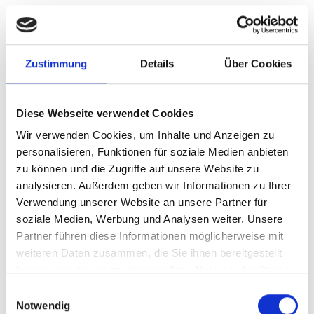
b. Bewertung der Klimawandelanfälligkeit
und Erhebung sozioökonomischer Daten:
Neben der Biodiversitätserhebung sind
Zustimmung
Details
Über Cookies
eine Bewertung der Anfälligkeit
gegenüber dem Klimawandel (CCVA)
und eine sozioökonomische Erhebung
Diese Webseite verwendet Cookies
wichtige Voraussetzungen für die
Wir verwenden Cookies, um Inhalte und Anzeigen zu
Entwicklung klimaresilienter
personalisieren, Funktionen für soziale Medien anbieten
Managementpläne für die neun
zu können und die Zugriffe auf unsere Website zu
Forstverwaltungen im Projektgebiet.
analysieren. Außerdem geben wir Informationen zu Ihrer
Insgesamt wurden von Juli bis
Verwendung unserer Website an unsere Partner für
Dezember 2023 6.231 Personen (2.284
soziale Medien, Werbung und Analysen weiter. Unsere
Frauen) aus dem Projektgebiet befragt,
Partner führen diese Informationen möglicherweise mit
um Informationen über Klimawandel
weiteren Daten zusammen, die Sie ihnen bereitgestellt
und sozioökonomische Bedingungen zu
haben oder die sie im Rahmen Ihrer Nutzung der Dienste
sammeln. Nach der Datenerhebung
gesammelt haben.
Einwilligungsauswahl
nahmen 18 Fachkräfte im November
Notwendig