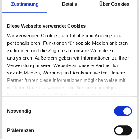
"Nobel Ideas": Statements von 14
Zustimmung
Details
Über Cookies
Nobelpreisträger aus der ganzen Welt zu Fragen
des Klimaschutzes, notwendigen Innovationen
und zum Einsatz erneuerbarer Energien über die
Diese Webseite verwendet Cookies
Global Ideas-Webseite oder den Blog verbreitet
Wir verwenden Cookies, um Inhalte und Anzeigen zu
personalisieren, Funktionen für soziale Medien anbieten
16 Statements – vom Politiker über Aktivisten bis
zu können und die Zugriffe auf unsere Website zu
zum Wissenschaftler - über die Global Ideas-
analysieren. Außerdem geben wir Informationen zu Ihrer
Webseite oder den Blog verbreitet
Verwendung unserer Website an unsere Partner für
Weltweit 17 neue Vertriebs- und Sendepartner
soziale Medien, Werbung und Analysen weiter. Unsere
gewonnen
Partner führen diese Informationen möglicherweise mit
weiteren Daten zusammen, die Sie ihnen bereitgestellt
Vermarktung der Filme und der Online-Plattform
haben oder die sie im Rahmen Ihrer Nutzung der Dienste
unter anderem auf Konferenzen
gesammelt haben.
Einwilligungsauswahl
Erstellung von DVDs mit ausgesuchten,
Notwendig
untertitelten Filmversionen zum Einsatz auf
internationalen Veranstaltungen (zum Beispiel
Klimaverhandlungen in Durban)
Präferenzen