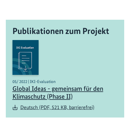
e
r
A
Publikationen zum Projekt
l
t
m
a
i
e
r
i
05/ 2022 | IKI-Evaluation
n
Global Ideas - gemeinsam für den
f
Klimaschutz (Phase II)
o
Deutsch (PDF, 521 KB, barrierefrei)
r
m
i