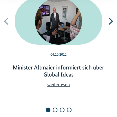
Vorherige
N
04.10.2012
Minister Altmaier informiert sich über
Global Ideas
M
weiterlesen
i
n
i
s
t