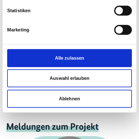
Nominierung für "The World's Best TV Programs &
Films" beim New York Festivals International
Statistiken
Television & Film Awards
Marketing
Letzte Aktualisierung:
08/2026
Alle zulassen
Auswahl erlauben
Seite teilen
https://www.international-climate-
initiative.com/PROJECT507
Ablehnen
Meldungen zum Projekt