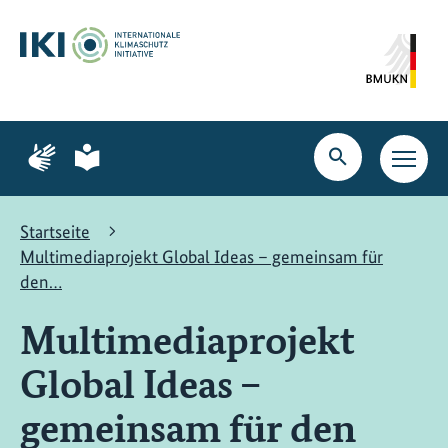
Zum
Zur
Zur
Hauptinhalt
Suche
Hauptnavigation
springen
springen
springen
Zur
Zur
Seite
Seite
Suche
Haupt
für
für
öffnen
Navig
Gebärdensprache
leichte
öffne
Sprache
Startseite
Multimediaprojekt Global Ideas – gemeinsam für
den…
Multimediaprojekt
Global Ideas –
gemeinsam für den