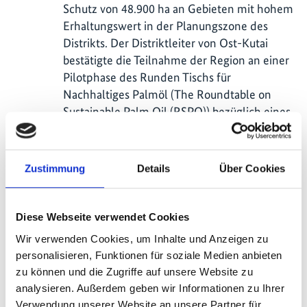
Schutz von 48.900 ha an Gebieten mit hohem
Erhaltungswert in der Planungszone des
Distrikts. Der Distriktleiter von Ost-Kutai
bestätigte die Teilnahme der Region an einer
Pilotphase des Runden Tischs für
Nachhaltiges Palmöl (The Roundtable on
Sustainable Palm Oil (RSPO)) bezüglich eines
Landschaftsansatzes.
Thailand:
Zustimmung
Details
Über Cookies
Das zweite Wirtschaftsforum zum Thema
"Transformation des Marktes für nachhaltiges
Diese Webseite verwendet Cookies
Palmöl" in Thailand wurde am 31. Mai 2022
mit dem Schwerpunkt auf Sensibilisierung
Wir verwenden Cookies, um Inhalte und Anzeigen zu
der Palmölbranche für den Ansatz der
personalisieren, Funktionen für soziale Medien anbieten
"gemeinsamen Verantwortung" organisiert.
zu können und die Zugriffe auf unsere Website zu
Über 379 Personen nahmen an der
analysieren. Außerdem geben wir Informationen zu Ihrer
Veranstaltung in Präsenz und digital teil.
Verwendung unserer Website an unsere Partner für