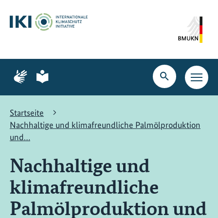
Zum
Zur
Zur
Hauptinhalt
Suche
Hauptnavigation
springen
springen
springen
Zur
Zur
Seite
Seite
Suche
Haupt
für
für
öffnen
Navig
Gebärdensprache
leichte
öffne
Sprache
Startseite
Nachhaltige und klimafreundliche Palmölproduktion
und…
Nachhaltige und
klimafreundliche
Palmölproduktion und