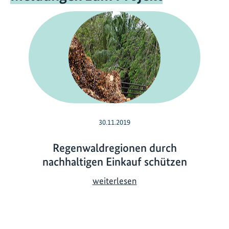
30.11.2019
Regenwaldregionen durch
nachhaltigen Einkauf schützen
R
weiterlesen
e
g
e