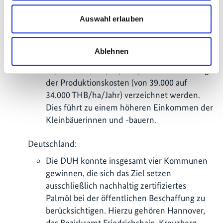
Thailand.
Auswahl erlauben
Durch die Einrichtung von 15
Demonstrationsflächen in drei Provinzen
durch das Department of Agriculture (DoA)
Ablehnen
konnte eine Steigerung der Ernteerträge (von
17,92 auf 18,88 t/ha/Jahr) und eine Senkung
der Produktionskosten (von 39.000 auf
34.000 THB/ha/Jahr) verzeichnet werden.
Dies führt zu einem höheren Einkommen der
Kleinbäuerinnen und -bauern.
Deutschland:
Die DUH konnte insgesamt vier Kommunen
gewinnen, die sich das Ziel setzen
ausschließlich nachhaltig zertifiziertes
Palmöl bei der öffentlichen Beschaffung zu
berücksichtigen. Hierzu gehören Hannover,
das Bezirksamt Friedrichshain-Kreuzberg