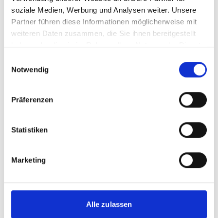
soziale Medien, Werbung und Analysen weiter. Unsere
Mittels des projekteigenen
Partner führen diese Informationen möglicherweise mit
Trainingsprogramms TOPSA wurden
weiteren Daten zusammen, die Sie ihnen bereitgestellt
kleinbäuerliche Plantagenbesitzerinnen und
haben oder die sie im Rahmen Ihrer Nutzung der Dienste
-besitzer im ökologisch nachhaltigen und
gesammelt haben.
Einwilligungsauswahl
klimafreundlichen Ölpalmanbau geschult.
Notwendig
Bis August 2022 sind rund 22.000 Teilnahmen
an den fünf Ausbildungsmodulen registriert.
47% der Teilnehmenden sind weiblich.
Präferenzen
Zusätzlich lernen sie mit der für
Palmölerzeuger entwickelten App i-PALM,
Statistiken
ihre Erträge zu steigern, Ressourcen zu
schonen und Treibhausgase einzusparen. Ein
lokales Unternehmen, welches das TOPSA-
Marketing
Programm nutzt, unterzeichnete im Juni
2022 eine Absichtserklärung zur
Unterstützung einer nachhaltigen und
Alle zulassen
klimafreundlichen Palmölproduktion in