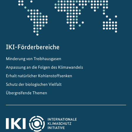
n
a
c
h
h
a
IKI-Förderbereiche
l
t
Minderung von Treibhausgasen
i
Anpassung an die Folgen des Klimawandels
g
e
Erhalt natürlicher Kohlenstoffsenken
n
Schutz der biologischen Vielfalt
E
Übergreifende Themen
i
n
k
a
u