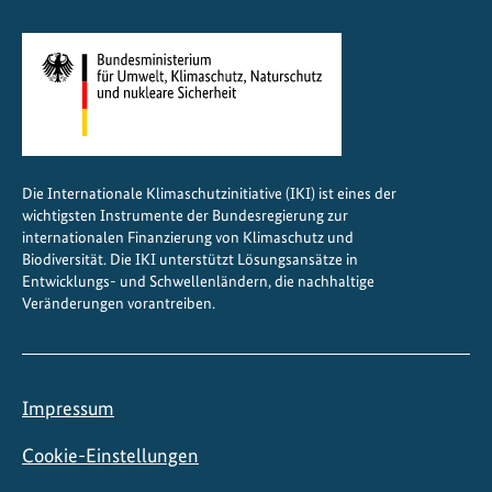
f
s
c
h
ü
t
z
Die Internationale Klimaschutzinitiative (IKI) ist eines der
e
wichtigsten Instrumente der Bundesregierung zur
n
internationalen Finanzierung von Klimaschutz und
Biodiversität. Die IKI unterstützt Lösungsansätze in
Entwicklungs- und Schwellenländern, die nachhaltige
Veränderungen vorantreiben.
Impressum
Cookie-Einstellungen