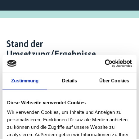
Stand der
Umsetzung/Ergebnisse
Die Baselinestudie sowie Gender‑ und Sozial‑ und
Umwelt‑Risikoanalysen wurden erfolgreich
Zustimmung
Details
Über Cookies
abgeschlossen; die Ergebnisse lieferten zentrale
Daten für die Projektplanung und wurden bei
einer Fachveranstaltung der COP30 zu
Diese Webseite verwendet Cookies
nachhaltigen Wertschöpfungsketten der
Wir verwenden Cookies, um Inhalte und Anzeigen zu
Soziobiodiversität präsentiert. Die Zahlen wurden
personalisieren, Funktionen für soziale Medien anbieten
in brasilianischen Medien aufgenommen und
zu können und die Zugriffe auf unsere Website zu
steigerten die öffentliche Aufmerksamkeit für
analysieren. Außerdem geben wir Informationen zu Ihrer
nachhaltige Produkte und deren Produzentinnen