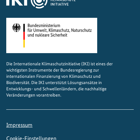
g
i
s
c
h
e
V
i
Die Internationale Klimaschutzinitiative (IKI) ist eines der
e
wichtigsten Instrumente der Bundesregierung zur
l
internationalen Finanzierung von Klimaschutz und
f
Biodiversität. Die IKI unterstützt Lösungsansätze in
Entwicklungs- und Schwellenländern, die nachhaltige
a
Veränderungen vorantreiben.
l
t
u
n
Impressum
d
n
Cookie-Einstellungen