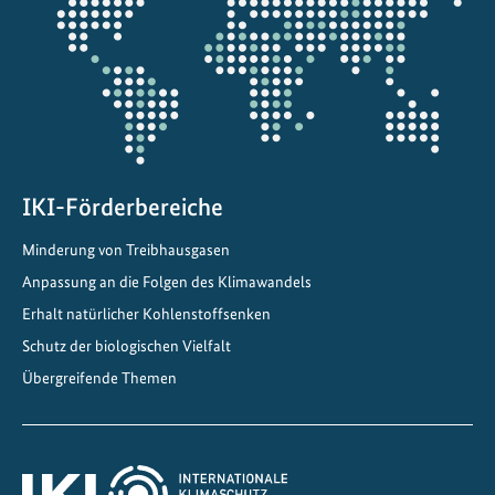
o
Projektkarte
m
i
e
f
ü
r
IKI-Förderbereiche
K
l
Minderung von Treibhausgasen
i
Anpassung an die Folgen des Klimawandels
m
Erhalt natürlicher Kohlenstoffsenken
a
,
Schutz der biologischen Vielfalt
b
Übergreifende Themen
i
o
l
o