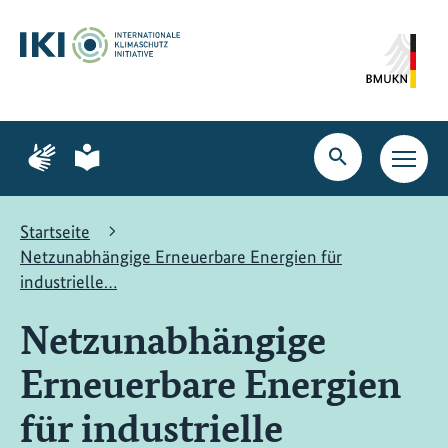
Zum
Zur
Zur
Hauptinhalt
Suche
Hauptnavigation
springen
springen
springen
Zur
Zur
Seite
Seite
Suche
Haupt
für
für
öffnen
Navig
Gebärdensprache
leichte
öffne
Sprache
Startseite
Netzunabhängige Erneuerbare Energien für
industrielle…
Netzunabhängige
Erneuerbare Energien
für industrielle