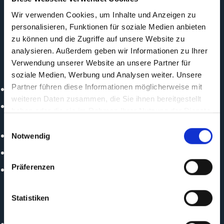
Wir verwenden Cookies, um Inhalte und Anzeigen zu
Durchführungs -organisation
personalisieren, Funktionen für soziale Medien anbieten
United Nations Environment Programme (UN
zu können und die Zugriffe auf unsere Website zu
Environment)
analysieren. Außerdem geben wir Informationen zu Ihrer
Verwendung unserer Website an unsere Partner für
Politischer Partner
soziale Medien, Werbung und Analysen weiter. Unsere
Partner führen diese Informationen möglicherweise mit
African Union (AU)
weiteren Daten zusammen, die Sie ihnen bereitgestellt
Department of Trade, Industry and Competition (DTIC)
haben oder die sie im Rahmen Ihrer Nutzung der Dienste
– South Africa
gesammelt haben.
Einwilligungsauswahl
Energy Commission of Nigeria
Notwendig
Ministry of Energy and Green Transition
Präferenzen
Ministry of Energy and Petroleum, Directorate for
Renewable Energy - Kenya
Statistiken
Durchführungspartner
Frankfurt School of Finance & Management gGmbH