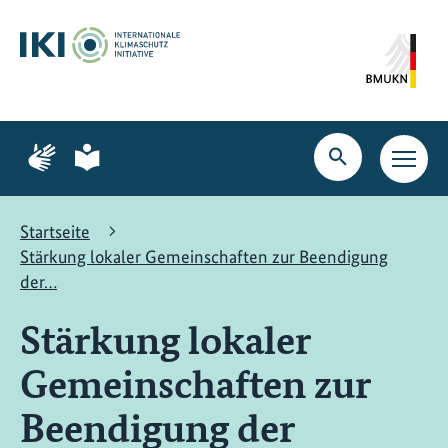
Zum
Zur
Zur
Hauptinhalt
Suche
Hauptnavigation
springen
springen
springen
Zur
Zur
Seite
Seite
Suche
Haupt
für
für
öffnen
Navig
Gebärdensprache
leichte
öffne
Sprache
Startseite
Stärkung lokaler Gemeinschaften zur Beendigung
der…
Stärkung lokaler
Gemeinschaften zur
Beendigung der