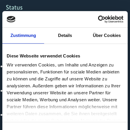
Status
laufend
Durchführungs -organisation
Zustimmung
Details
Über Cookies
TANZANIA WOTE EQUALITY ALLIANCE (TAWEA)
Politischer Partner
Diese Webseite verwendet Cookies
Wir verwenden Cookies, um Inhalte und Anzeigen zu
ISG erfasst keine pol. Partner
personalisieren, Funktionen für soziale Medien anbieten
Durchführungspartner
zu können und die Zugriffe auf unsere Website zu
analysieren. Außerdem geben wir Informationen zu Ihrer
ISG erfasst keine implem. Partner
Verwendung unserer Website an unsere Partner für
soziale Medien, Werbung und Analysen weiter. Unsere
Online
Partner führen diese Informationen möglicherweise mit
weiteren Daten zusammen, die Sie ihnen bereitgestellt
https://tawea.or.tz/
haben oder die sie im Rahmen Ihrer Nutzung der Dienste
gesammelt haben.
Einwilligungsauswahl