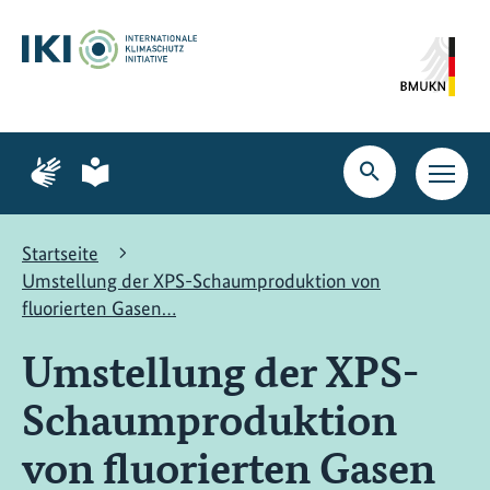
Zum
Zur
Zur
Hauptinhalt
Suche
Hauptnavigation
springen
springen
springen
Zur
Zur
Seite
Seite
Suche
Haupt
für
für
öffnen
Navig
Gebärdensprache
leichte
öffne
Sprache
Startseite
Umstellung der XPS-Schaumproduktion von
fluorierten Gasen…
Umstellung der XPS-
Schaumproduktion
von fluorierten Gasen