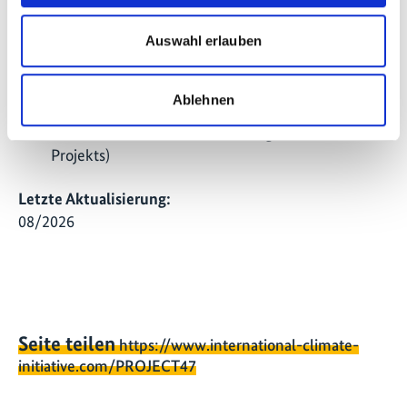
gesamten XPS-Sektor unter dem Montrealer
Protokoll umzustellen; entsprechender
Auswahl erlauben
Sektorplan durch Exekutivkommittee des
Multilateralen Fonds mit 50 Millionen US-Dollar
Ablehnen
finanziert; Plan: bis 2015 die 43 größten Betriebe
des Sektors umstellen (nicht Gegenstand des
Projekts)
Letzte Aktualisierung:
08/2026
Seite teilen
https://www.international-climate-
initiative.com/PROJECT47