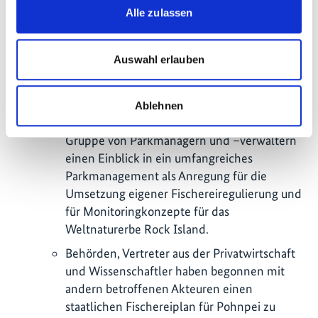
Gemeinschaft der lokalen Fischer
Alle zulassen
zusammen, um neue Wege zur Verbesserung
für Vermarktungsmöglichkeiten und die
Auswahl erlauben
Verwaltung der lokalen Fischerei von Palau
zu definieren.
Ein Besuch bei der Verwaltung von
Ablehnen
Australiens Great Barrier Reef gab einer
Gruppe von Parkmanagern und –verwaltern
einen Einblick in ein umfangreiches
Parkmanagement als Anregung für die
Umsetzung eigener Fischereiregulierung und
für Monitoringkonzepte für das
Weltnaturerbe Rock Island.
Behörden, Vertreter aus der Privatwirtschaft
und Wissenschaftler haben begonnen mit
andern betroffenen Akteuren einen
staatlichen Fischereiplan für Pohnpei zu