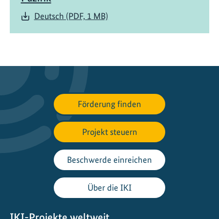
e
Deutsch (PDF, 1 MB)
Förderung finden
Projekt steuern
Beschwerde einreichen
Über die IKI
IKI-Projekte weltweit