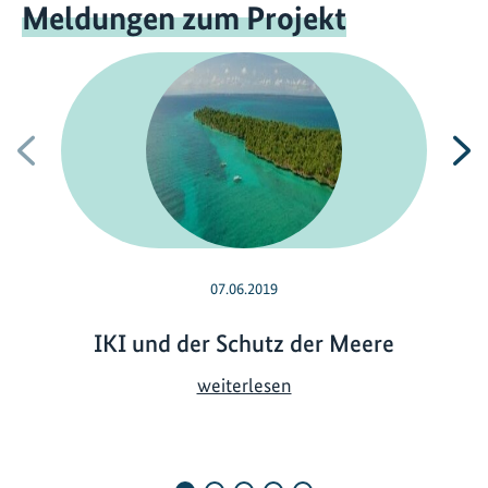
Meldungen zum Projekt
Vorherige
N
07.06.2019
IKI und der Schutz der Meere
I
weiterlesen
K
I
u