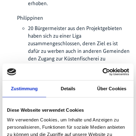
erhoben.
Philippinen
20 Bürgermeister aus den Projektgebieten
haben sich zu einer Liga
zusammengeschlossen, deren Ziel es ist
dafür zu werben auch in anderen Gemeinden
den Zugang zur Küstenfischerei zu
regulieren.
Bis heute unterstützen 29 Bürgermeister
diese Bemühungen und lernen wie sie ihre
Zustimmung
Details
Über Cookies
Erfahrungen mit Rare an andere Gemeinden
weitergeben können. 18 weitere
Bürgermeister wurden durch
Diese Webseite verwendet Cookies
Trainingsmaßnahmen zu verbessertem
Wir verwenden Cookies, um Inhalte und Anzeigen zu
Fischereimanagement weitergebildet.
personalisieren, Funktionen für soziale Medien anbieten
Das Projekt leistete zu drei von neun
zu können und die Zugriffe auf unsere Website zu