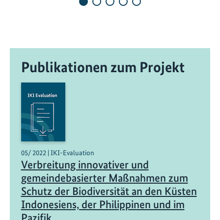
n
d
d
e
r
Publikationen zum Projekt
S
c
h
u
t
z
d
e
05/ 2022 | IKI-Evaluation
r
Verbreitung innovativer und
M
gemeindebasierter Maßnahmen zum
e
Schutz der Biodiversität an den Küsten
e
Indonesiens, der Philippinen und im
r
Pazifik