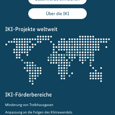
u
r
Über die IKI
&
K
IKI-Projekte weltweit
u
l
Öffnet
t
die
u
Projektkarte
r
e
r
b
e
b
IKI-Förderbereiche
e
w
Minderung von Treibhausgasen
a
Anpassung an die Folgen des Klimawandels
h