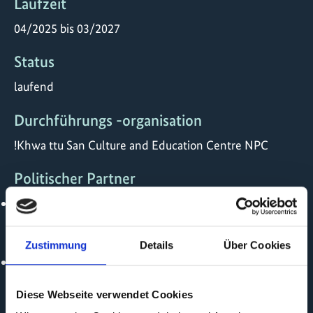
Laufzeit
04/2025 bis 03/2027
Status
laufend
Durchführungs -organisation
!Khwa ttu San Culture and Education Centre NPC
Politischer Partner
ISG erfasst keine pol. Partner
Durchführungspartner
Zustimmung
Details
Über Cookies
ISG erfasst keine implem. Partner
Online
Diese Webseite verwendet Cookies