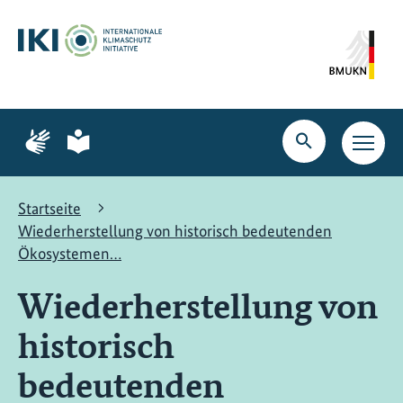
Zum
Zur
Zur
Hauptinhalt
Suche
Hauptnavigation
springen
springen
springen
Zur
Zur
Seite
Seite
Suche
Haupt
für
für
öffnen
Navig
Gebärdensprache
leichte
öffne
Sprache
Startseite
Wiederherstellung von historisch bedeutenden
Ökosystemen…
Wiederherstellung von
historisch
bedeutenden