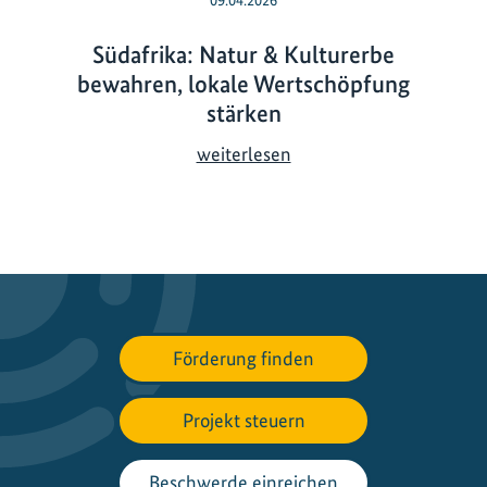
Südafrika: Natur & Kulturerbe
bewahren, lokale Wertschöpfung
stärken
S
weiterlesen
ü
d
a
f
r
i
k
Förderung finden
a
:
Projekt steuern
N
a
t
Beschwerde einreichen