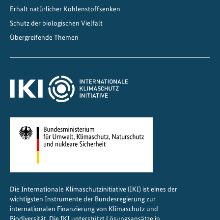
Erhalt natürlicher Kohlenstoffsenken
r
e
Schutz der biologischen Vielfalt
n
Übergreifende Themen
,
l
o
k
a
l
e
W
e
r
t
s
Die Internationale Klimaschutzinitiative (IKI) ist eines der
c
wichtigsten Instrumente der Bundesregierung zur
h
internationalen Finanzierung von Klimaschutz und
ö
Biodiversität. Die IKI unterstützt Lösungsansätze in