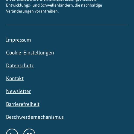
Entwicklungs- und Schwellenländern, die nachhaltige
p
Veränderungen vorantreiben.
f
u
n
g
Impressum
s
t
Cookie-Einstellungen
ä
Datenschutz
r
k
Kontakt
e
n
Newsletter
Barrierefreiheit
Beschwerdemechanismus
Social
LinkedIn
Bluesky