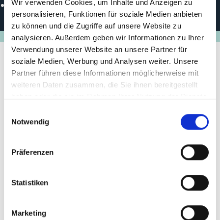
Wir verwenden Cookies, um Inhalte und Anzeigen zu
http://www.khwattu.org
personalisieren, Funktionen für soziale Medien anbieten
zu können und die Zugriffe auf unsere Website zu
analysieren. Außerdem geben wir Informationen zu Ihrer
Verwendung unserer Website an unsere Partner für
soziale Medien, Werbung und Analysen weiter. Unsere
Partner führen diese Informationen möglicherweise mit
Stand der
weiteren Daten zusammen, die Sie ihnen bereitgestellt
Umsetzung/Ergebnisse
haben oder die sie im Rahmen Ihrer Nutzung der Dienste
gesammelt haben.
Einwilligungsauswahl
Weitere Informationen zum Projekt sowie zum
Notwendig
Umsetzungsstand finden Sie auf der Internetseite der
IKI-Small-Grants:
iki-small-grants.de
Präferenzen
Letzte Aktualisierung:
08/2026
Statistiken
Marketing