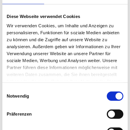
Contributions (NDCs), sind das Kernstück des Paris-
Abkommens. Sie beinhalten die nationalen
Diese Webseite verwendet Cookies
Emissionsminderungsziele bis zum Jahr 2030, die
Wir verwenden Cookies, um Inhalte und Anzeigen zu
international kommuniziert und regelmäßig angepasst
personalisieren, Funktionen für soziale Medien anbieten
werden müssen.
zu können und die Zugriffe auf unsere Website zu
analysieren. Außerdem geben wir Informationen zu Ihrer
Mehr lesen …
Verwendung unserer Website an unsere Partner für
soziale Medien, Werbung und Analysen weiter. Unsere
Partner führen diese Informationen möglicherweise mit
Agenda 2030 &
weiteren Daten zusammen, die Sie ihnen bereitgestellt
haben oder die sie im Rahmen Ihrer Nutzung der Dienste
Nachhaltigkeitsziele (SDGs)
gesammelt haben.
Einwilligungsauswahl
Notwendig
Präferenzen