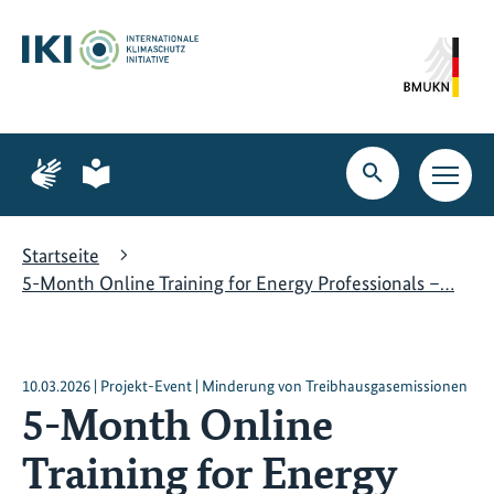
Zum
Zur
Zur
Hauptinhalt
Suche
Hauptnavigation
springen
springen
springen
Zur
Zur
Seite
Seite
Suche
Haupt
für
für
öffnen
Navig
Gebärdensprache
leichte
öffne
Sprache
Startseite
5-Month Online Training for Energy Professionals –…
10.03.2026 | Projekt-Event | Minderung von Treibhausgasemissionen
5-Month Online
Training for Energy