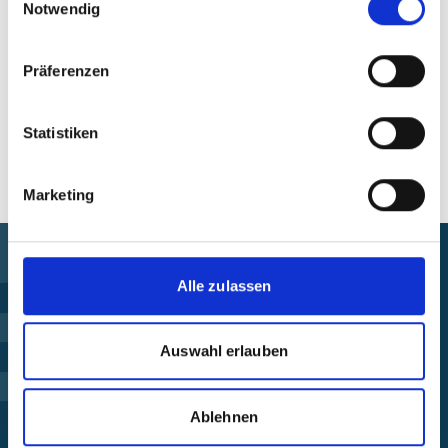
Notwendig
Region
Präferenzen
Alle Veranstaltungen im Überblick
Statistiken
Marketing
Alle zulassen
Förderung finden
Auswahl erlauben
Projekt steuern
Beschwerde einreichen
Ablehnen