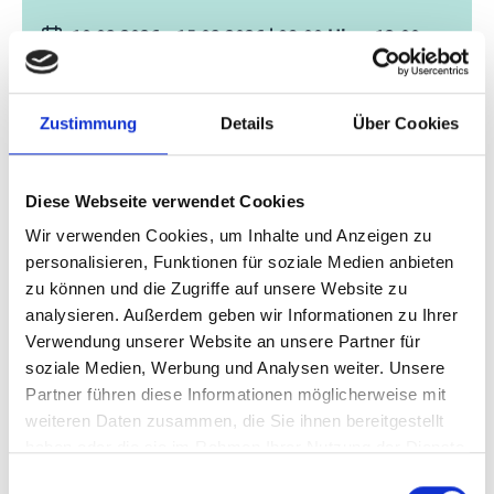
10.03.2026 - 15.03.2026
| 08:00
Uhr
- 12:00
Uhr
(W. Europe Standard Time)
Zeitzone wechseln [?]
Zustimmung
Details
Über Cookies
nur online besuchbar
Diese Webseite verwendet Cookies
Anmeldelink
Wir verwenden Cookies, um Inhalte und Anzeigen zu
personalisieren, Funktionen für soziale Medien anbieten
Zum Kalender hinzufügen
zu können und die Zugriffe auf unsere Website zu
analysieren. Außerdem geben wir Informationen zu Ihrer
Verwendung unserer Website an unsere Partner für
soziale Medien, Werbung und Analysen weiter. Unsere
Projekt
Partner führen diese Informationen möglicherweise mit
weiteren Daten zusammen, die Sie ihnen bereitgestellt
haben oder die sie im Rahmen Ihrer Nutzung der Dienste
MENALINKS: Ambitionierter Erneuerbaren-Ausbau
gesammelt haben.
und effiziente Sektorkopplung in der MENA-
Einwilligungsauswahl