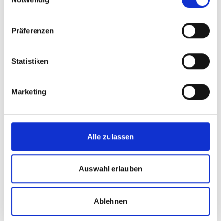
Zeitzone wechseln [?]
vor Ort in Rio de Janeiro
Präferenzen
Museu de Arte do Rio (MAR)
Praça Mauá, número 5, no Centro do Rio de
Statistiken
Janeiro, RJ.
Anmeldelink
Marketing
Zum Kalender hinzufügen
Alle zulassen
Projekt
Auswahl erlauben
Escape Climate Change Brasilien - Spielbasiertes
Ablehnen
Lernen für innovative Klimakommunikation in
Brasilien