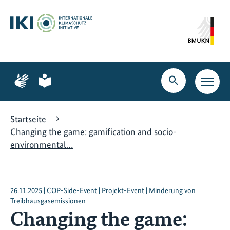
Zum
Zur
Zur
Hauptinhalt
Suche
Hauptnavigation
springen
springen
springen
Zur
Zur
Seite
Seite
Suche
Haupt
für
für
öffnen
Navig
Gebärdensprache
leichte
öffne
Sprache
Startseite
Changing the game: gamification and socio-
environmental…
26.11.2025 | COP-Side-Event | Projekt-Event | Minderung von
Treibhausgasemissionen
Changing the game: