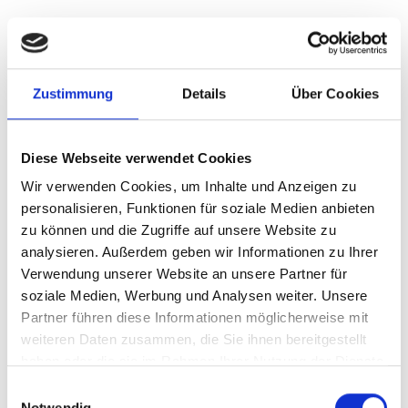
Seite teilen
https://www.international-climate-
initiative.com/EVENT3333
Zustimmung
Details
Über Cookies
Diese Webseite verwendet Cookies
Schnellinfo
Wir verwenden Cookies, um Inhalte und Anzeigen zu
personalisieren, Funktionen für soziale Medien anbieten
Changing the game: gamification and socio-
zu können und die Zugriffe auf unsere Website zu
environmental education
analysieren. Außerdem geben wir Informationen zu Ihrer
Verwendung unserer Website an unsere Partner für
ECOMOVE International, CIEDS, Redes da
soziale Medien, Werbung und Analysen weiter. Unsere
Maré
Partner führen diese Informationen möglicherweise mit
weiteren Daten zusammen, die Sie ihnen bereitgestellt
26.11.2025
| 09:00
Uhr
- 15:00
Uhr
(SA Eastern
haben oder die sie im Rahmen Ihrer Nutzung der Dienste
Standard Time)
gesammelt haben.
Einwilligungsauswahl
Notwendig