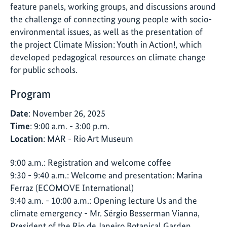
feature panels, working groups, and discussions around
the challenge of connecting young people with socio-
environmental issues, as well as the presentation of
the project Climate Mission: Youth in Action!, which
developed pedagogical resources on climate change
for public schools.
Program
Date
: November 26, 2025
Time
: 9:00 a.m. - 3:00 p.m.
Location
: MAR - Rio Art Museum
9:00 a.m.: Registration and welcome coffee
9:30 - 9:40 a.m.: Welcome and presentation: Marina
Ferraz (ECOMOVE International)
9:40 a.m. - 10:00 a.m.: Opening lecture Us and the
climate emergency - Mr. Sérgio Besserman Vianna,
President of the Rio de Janeiro Botanical Garden