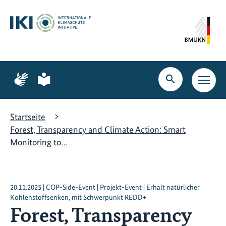
Zum
Zur
Zur
Hauptinhalt
Suche
Hauptnavigation
springen
springen
springen
Zur
Zur
Seite
Seite
Suche
Haupt
für
für
öffnen
Navig
Gebärdensprache
leichte
öffne
Sprache
Startseite
Forest, Transparency and Climate Action: Smart
Monitoring to…
20.11.2025 | COP-Side-Event | Projekt-Event | Erhalt natürlicher
Kohlenstoffsenken, mit Schwerpunkt REDD+
Forest, Transparency