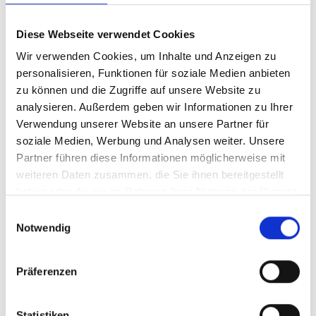
Forest, Transparency and Climate Action:
Diese Webseite verwendet Cookies
Smart Monitoring to Halt Forest Loss and
Wir verwenden Cookies, um Inhalte und Anzeigen zu
Boost Forest Cover by 2030 for the Paris Goals
personalisieren, Funktionen für soziale Medien anbieten
zu können und die Zugriffe auf unsere Website zu
Brazilian National Institute for Space Research
analysieren. Außerdem geben wir Informationen zu Ihrer
(INPE)
Verwendung unserer Website an unsere Partner für
soziale Medien, Werbung und Analysen weiter. Unsere
20.11.2025
| 15:30
Uhr
- 16:30
Uhr
(SA Eastern
Partner führen diese Informationen möglicherweise mit
Standard Time)
weiteren Daten zusammen, die Sie ihnen bereitgestellt
haben oder die sie im Rahmen Ihrer Nutzung der Dienste
Zeitzone wechseln [?]
gesammelt haben.
Einwilligungsauswahl
Notwendig
vor Ort in Belém, Brazil
COP30 Forest Pavilion
Blue Zone, Tent T53, PV-E161
Präferenzen
Zum Kalender hinzufügen
Statistiken