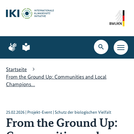
Zum
Zur
Zur
Hauptinhalt
Suche
Hauptnavigation
springen
springen
springen
Zur
Zur
Seite
Seite
Suche
Haupt
für
für
öffnen
Navig
Gebärdensprache
leichte
öffne
Sprache
Startseite
From the Ground Up: Communities and Local
Champions…
25.02.2026 | Projekt-Event | Schutz der biologischen Vielfalt
From the Ground Up: