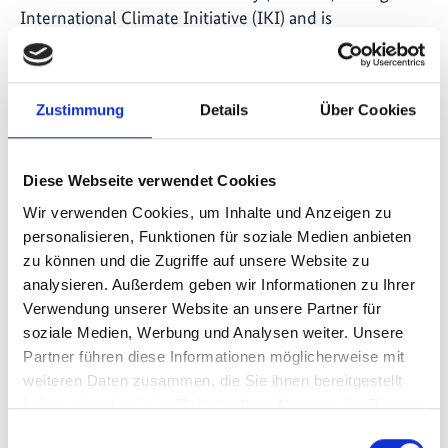
International Climate Initiative (IKI) and is
implemented by ten partner organizations working
across the six Coral Triangle countries.
Zustimmung
Details
Über Cookies
Seite teilen
https://www.international-climate-
Diese Webseite verwendet Cookies
initiative.com/EVENT3508
Wir verwenden Cookies, um Inhalte und Anzeigen zu
personalisieren, Funktionen für soziale Medien anbieten
zu können und die Zugriffe auf unsere Website zu
analysieren. Außerdem geben wir Informationen zu Ihrer
Verwendung unserer Website an unsere Partner für
soziale Medien, Werbung und Analysen weiter. Unsere
Schnellinfo
Partner führen diese Informationen möglicherweise mit
weiteren Daten zusammen, die Sie ihnen bereitgestellt
From the Ground Up: Communities and Local
haben oder die sie im Rahmen Ihrer Nutzung der Dienste
Champions Advancing OECMs
gesammelt haben.
Einwilligungsauswahl