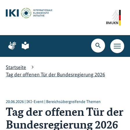
Zum
Zur
Zur
Hauptinhalt
Suche
Hauptnavigation
springen
springen
springen
Zur
Zur
Seite
Seite
Suche
Haupt
für
für
öffnen
Navig
Gebärdensprache
leichte
öffne
Sprache
Startseite
Tag der offenen Tür der Bundesregierung 2026
20.06.2026 | IKI-Event | Bereichsübergreifende Themen
Tag der offenen Tür der
Bundesregierung 2026