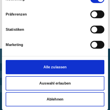
Präferenzen
Alle Veranstaltungen im Überblick
Statistiken
Marketing
Alle zulassen
Förderung finden
Projekt steuern
Auswahl erlauben
Beschwerde einreichen
Ablehnen
Über die IKI