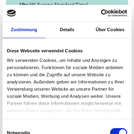
Uhr
(W. Europe Standard Time)
Zeitzone wechseln [?]
Zustimmung
Details
Über Cookies
vor Ort in Berlin (BMUKN/AA)
Bundesministerium für Umwelt, Klimaschutz,
Diese Webseite verwendet Cookies
Naturschutz und nukleare Sicherheit
Wir verwenden Cookies, um Inhalte und Anzeigen zu
Stresemannstraße 128-130
personalisieren, Funktionen für soziale Medien anbieten
10117 Berlin
zu können und die Zugriffe auf unsere Website zu
analysieren. Außerdem geben wir Informationen zu Ihrer
Auswärtiges Amt
Verwendung unserer Website an unsere Partner für
Werderscher Markt 1
soziale Medien, Werbung und Analysen weiter. Unsere
10117 Berlin
Partner führen diese Informationen möglicherweise mit
weiteren Daten zusammen, die Sie ihnen bereitgestellt
E-Mail schreiben
haben oder die sie im Rahmen Ihrer Nutzung der Dienste
gesammelt haben.
Einwilligungsauswahl
Zum Kalender hinzufügen
Notwendig