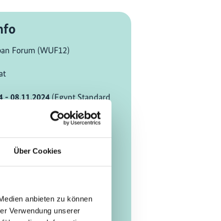
nfo
ban Forum (WUF12)
at
4 - 08.11.2024
(Egypt Standard
wechseln [?]
Über Cookies
 Cairo, Egypt
ernational Exhibition Center
Tantawy Axis, Al Hay Al Asher,
 Medien anbieten zu können
, Cairo Governorate 4440301,
hrer Verwendung unserer