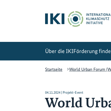
Zum
Zur
Zur
Hauptinhalt
Suche
Hauptnavigation
springen
springen
springen
Über die IKI
Förderung find
Startseite
World Urban Forum (
04.11.2024 | Projekt-Event
World Urb