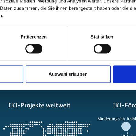
r soziale Medien, Werbung und Analysen weiter. Unsere Partner
 Daten zusammen, die Sie ihnen bereitgestellt haben oder die s
n.
Präferenzen
Statistiken
Alle Veranstaltungen im Überblick
Auswahl erlauben
IKI-Projekte weltweit
IKI-För
Öffnet
Minderung von Trei
die
Projektkarte