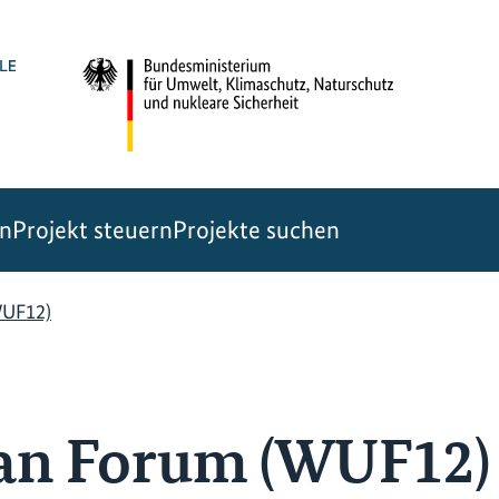
en
Projekt steuern
Projekte suchen
WUF12)
an Forum (WUF12)