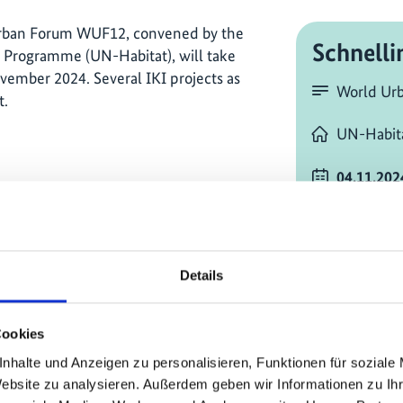
Urban Forum WUF12, convened by the
Schnelli
Programme (UN-Habitat), will take
ovember 2024. Several IKI projects as
World Ur
t.
UN-Habit
04.11.202
Time)
tional-climate-
Zeitzone 
Details
vor Ort in
Cairo
Egypt Int
Cookies
El-Moshir 
nhalte und Anzeigen zu personalisieren, Funktionen für soziale
Nasr City
Website zu analysieren. Außerdem geben wir Informationen zu I
Egypt