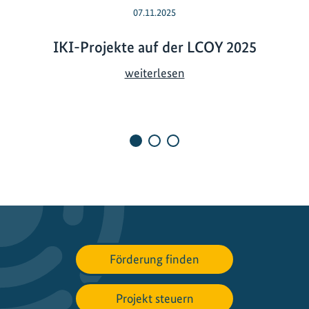
07.11.2025
IKI-Projekte auf der LCOY 2025
I
weiterlesen
K
I
-
P
r
o
j
e
k
t
Förderung finden
e
a
u
Projekt steuern