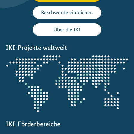
f
d
Beschwerde einreichen
e
r
Über die IKI
L
C
IKI-Projekte weltweit
O
Y
Öffnet
2
die
0
Projektkarte
2
5
IKI-Förderbereiche