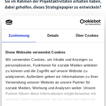
Sie im Rahmen der Projektaktivitäten erhalten haben,
dabei geholfen, dieses Strategiepapier zu entwickeln?
Das Projekt hat mir geholfen, meine Fähigkeiten zu
verbessern. Ich konnte viele wertvolle Kontakte
knüpfen und wichtige Erkenntnisse gewinnen –
Zustimmung
Details
Über Cookies
sowohl über meine Ausbilderinnen und Ausbilder als
auch über andere Teilnehmerinnen und Teilnehmer.
Wir haben uns täglich über die WhatsApp-Gruppe
Diese Webseite verwendet Cookies
ausgetauscht, um über unsere Strategien zu diskutieren
und uns gegenseitig bei der Entwicklung und
Wir verwenden Cookies, um Inhalte und Anzeigen zu
Ausarbeitung zu unterstützen. Diese Arbeit war sehr
personalisieren, Funktionen für soziale Medien anbieten
nützlich – mit jedem Entwurf wurde mir mehr und
zu können und die Zugriffe auf unsere Website zu
analysieren. Außerdem geben wir Informationen zu Ihrer
mehr bewusst, wo meine Stärken und Schwächen
Verwendung unserer Website an unsere Partner für
liegen, und welche Fähigkeiten ich hatte und noch
soziale Medien, Werbung und Analysen weiter. Unsere
brauchte, um ein prägnantes und effektives
Partner führen diese Informationen möglicherweise mit
Strategiepapier zu schreiben.
weiteren Daten zusammen, die Sie ihnen bereitgestellt
haben oder die sie im Rahmen Ihrer Nutzung der Dienste