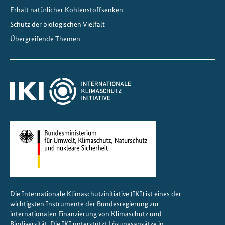
e
Erhalt natürlicher Kohlenstoffsenken
r
Schutz der biologischen Vielfalt
e
Übergreifende Themen
c
h
t
e
n
E
n
e
r
g
i
e
Die Internationale Klimaschutzinitiative (IKI) ist eines der
w
wichtigsten Instrumente der Bundesregierung zur
e
internationalen Finanzierung von Klimaschutz und
n
Biodiversität. Die IKI unterstützt Lösungsansätze in