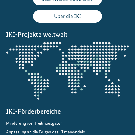
b
n
Über die IKI
e
t
IKI-Projekte weltweit
d
e
Öffnet
n
die
W
Projektkarte
e
g
z
u
e
i
n
IKI-Förderbereiche
e
Minderung von Treibhausgasen
r
g
Anpassung an die Folgen des Klimawandels