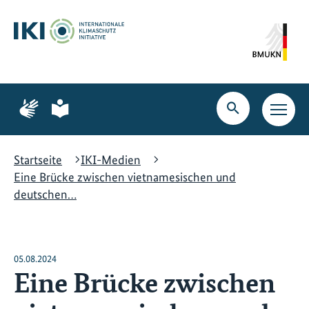
Zum
Zur
Zur
Hauptinhalt
Suche
Hauptnavigation
springen
springen
springen
Zur
Zur
Seite
Seite
Suche
Haupt
für
für
öffnen
Navig
Gebärdensprache
leichte
öffne
Sprache
Startseite
IKI-Medien
Eine Brücke zwischen vietnamesischen und
deutschen…
05.08.2024
Eine Brücke zwischen