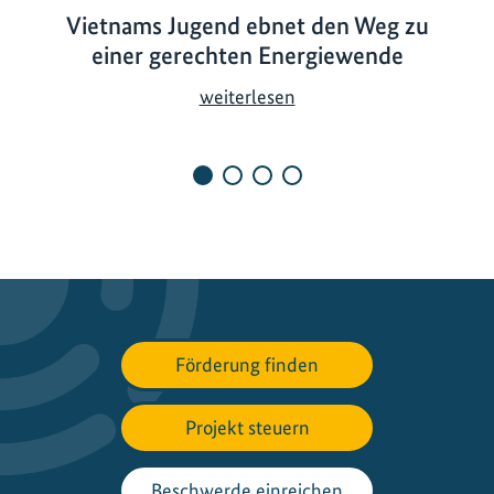
Vietnams Jugend ebnet den Weg zu
einer gerechten Energiewende
V
weiterlesen
i
e
t
n
a
m
s
J
u
Förderung finden
g
e
n
Projekt steuern
d
e
Beschwerde einreichen