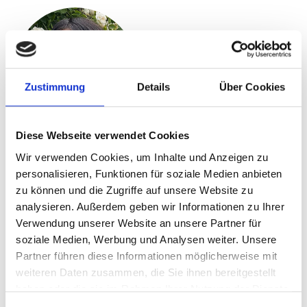
Zustimmung
Details
Über Cookies
©
Diese Webseite verwendet Cookies
Ich habe viele Erkenntnisse über die wichtigen
Wir verwenden Cookies, um Inhalte und Anzeigen zu
personalisieren, Funktionen für soziale Medien anbieten
historischen Meilensteine, den Kontext und die
zu können und die Zugriffe auf unsere Website zu
aktuelle Politik im deutschen Prozess der
analysieren. Außerdem geben wir Informationen zu Ihrer
Energiewende gewonnen. Ich konnte diese mit
Verwendung unserer Website an unsere Partner für
dem Potenzial für die Entwicklung von
soziale Medien, Werbung und Analysen weiter. Unsere
sauberer Energie in Vietnam vergleichen, und
Partner führen diese Informationen möglicherweise mit
es hat mein Vertrauen in diesen Prozess
weiteren Daten zusammen, die Sie ihnen bereitgestellt
gestärkt.
haben oder die sie im Rahmen Ihrer Nutzung der Dienste
gesammelt haben.