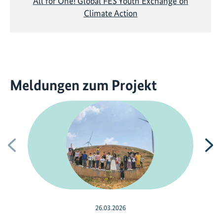
All for One! Global FES Youth Exchange on
Climate Action
Meldungen zum Projekt
Vorherige
N
26.03.2026