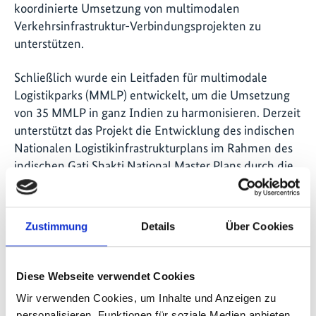
koordinierte Umsetzung von multimodalen
Verkehrsinfrastruktur-Verbindungsprojekten zu
unterstützen.
Schließlich wurde ein Leitfaden für multimodale
Logistikparks (MMLP) entwickelt, um die Umsetzung
von 35 MMLP in ganz Indien zu harmonisieren. Derzeit
unterstützt das Projekt die Entwicklung des indischen
Nationalen Logistikinfrastrukturplans im Rahmen des
indischen Gati Shakti National Master Plans durch die
Bereitstellung von internationalem Fachwissen.
Angebot von "Freight Smart
Zustimmung
Details
Über Cookies
Cities"-Workshops
Auf Stadtebene wurden durch das Partnerministerium
Diese Webseite verwendet Cookies
ein „Freight Smart Cities Workshop“ und sechs
Wir verwenden Cookies, um Inhalte und Anzeigen zu
regionale Workshops organisiert, um alle indischen
personalisieren, Funktionen für soziale Medien anbieten