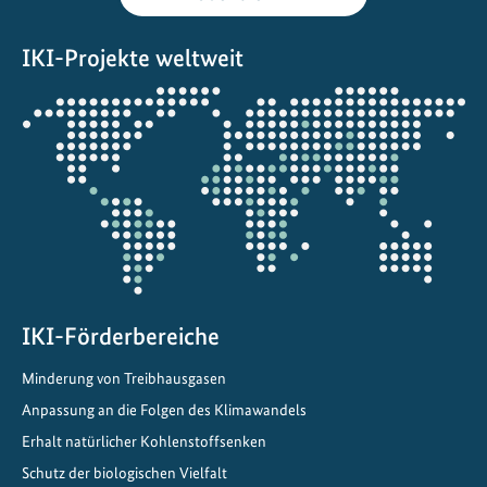
r
k
IKI-Projekte weltweit
e
h
Öffnet
r
die
u
Projektkarte
n
d
s
m
a
r
IKI-Förderbereiche
t
e
Minderung von Treibhausgasen
L
Anpassung an die Folgen des Klimawandels
o
g
Erhalt natürlicher Kohlenstoffsenken
i
Schutz der biologischen Vielfalt