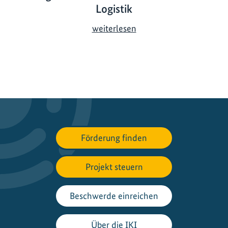
Logistik
F
weiterlesen
ü
r
g
r
ü
n
e
n
Förderung finden
G
ü
Projekt steuern
t
e
r
Beschwerde einreichen
v
e
Über die IKI