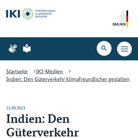
Zum
Zur
Zur
Hauptinhalt
Suche
Hauptnavigation
springen
springen
springen
Zur
Zur
Seite
Seite
Suche
Haupt
für
für
öffnen
Navig
Gebärdensprache
leichte
öffne
Sprache
Startseite
IKI-Medien
Indien: Den Güterverkehr klimafreundlicher gestalten
15.09.2023
Indien: Den
Güterverkehr