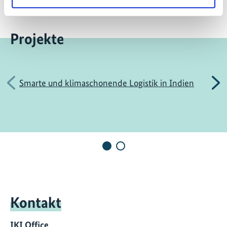
Projekte
Vorherige
N
Smarte und klimaschonende Logistik in Indien
Kontakt
IKI Office