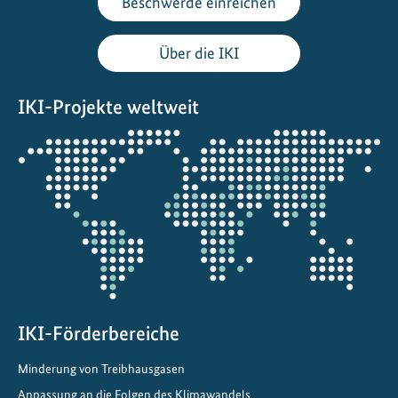
Beschwerde einreichen
r
v
Über die IKI
e
r
IKI-Projekte weltweit
k
e
Öffnet
h
die
r
Projektkarte
k
l
i
m
a
f
IKI-Förderbereiche
r
e
Minderung von Treibhausgasen
u
Anpassung an die Folgen des Klimawandels
n