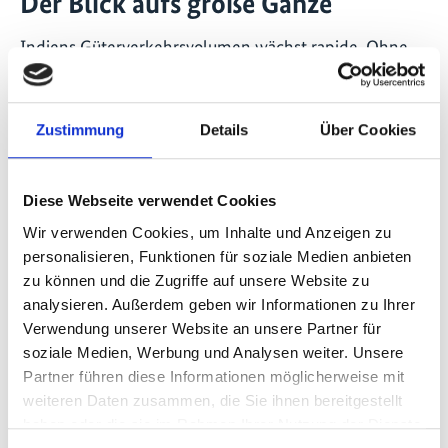
Der Blick aufs große Ganze
Indiens Güterverkehrsvolumen wächst rapide. Ohne
ein rechtzeitiges Gegensteuern sind weiter steigende
Emissionen unvermeidbar. Damit ein klimafreundlicher
Güterverkehr in Indien Realität werden kann, ist es
Zustimmung
Details
Über Cookies
wichtig, eng mit Regierungspartnern
zusammenzuarbeiten. Ziel ist es, Klimaschutzaspekte
fest in den politischen Rahmenbedingungen für die
Diese Webseite verwendet Cookies
Logistikbranche zu verankern – mit städtischen Plänen
Wir verwenden Cookies, um Inhalte und Anzeigen zu
bis hin zu nationalen Rahmenwerken.
personalisieren, Funktionen für soziale Medien anbieten
zu können und die Zugriffe auf unsere Website zu
Integrierte, kohlenstoffarme und digitale Lösungen
analysieren. Außerdem geben wir Informationen zu Ihrer
sind notwendig, damit der Wandel gelingt. Die
Verwendung unserer Website an unsere Partner für
Internationale Klimaschutzinitiative (IKI) treibt genau
soziale Medien, Werbung und Analysen weiter. Unsere
dies voran. Unter diesem Dach entstehen unter
Partner führen diese Informationen möglicherweise mit
anderem KI-basierte und digitale Systeme, die
weiteren Daten zusammen, die Sie ihnen bereitgestellt
Entscheidungen und Planungen effizienter und damit
haben oder die sie im Rahmen Ihrer Nutzung der Dienste
ressourcenschonender machen. Zudem sorgt das