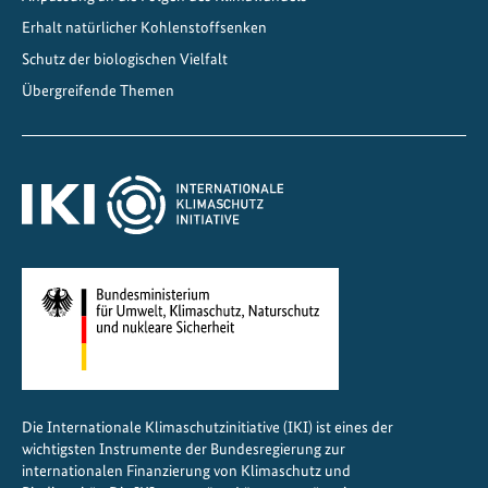
d
Erhalt natürlicher Kohlenstoffsenken
l
Schutz der biologischen Vielfalt
i
Übergreifende Themen
c
h
e
r
g
e
s
t
a
l
t
e
Die Internationale Klimaschutzinitiative (IKI) ist eines der
n
wichtigsten Instrumente der Bundesregierung zur
internationalen Finanzierung von Klimaschutz und