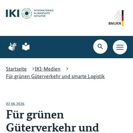
Zum
Zur
Zur
Hauptinhalt
Suche
Hauptnavigation
springen
springen
springen
Zur
Zur
Seite
Seite
Suche
Haupt
für
für
öffnen
Navig
Gebärdensprache
leichte
öffne
Sprache
Startseite
IKI-Medien
Für grünen Güterverkehr und smarte Logistik
02.06.2026
Für grünen
Güterverkehr und