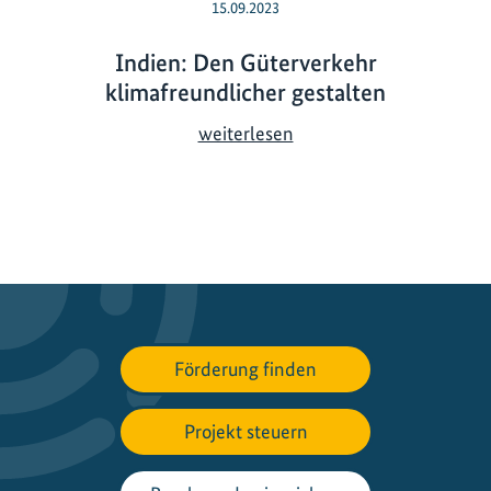
15.09.2023
Indien: Den Güterverkehr
klimafreundlicher gestalten
I
weiterlesen
n
d
i
e
n
:
D
e
Förderung finden
n
G
Projekt steuern
ü
t
e