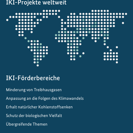
IKI-Projekte weltweit
O
P
Öffnet
1
die
6
Projektkarte
IKI-Förderbereiche
Minderung von Treibhausgasen
Anpassung an die Folgen des Klimawandels
Erhalt natürlicher Kohlenstoffsenken
Schutz der biologischen Vielfalt
Übergreifende Themen