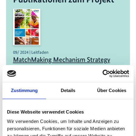
09/ 2024 | Leitfaden
MatchMaking Mechanism Strategy
Englisch (PDF, 860 KB)
Zustimmung
Details
Über Cookies
Projekt
Diese Webseite verwendet Cookies
Operationalisierung der NBSAP Accelerator
Wir verwenden Cookies, um Inhalte und Anzeigen zu
Partnership
personalisieren, Funktionen für soziale Medien anbieten
zu können und die Zugriffe auf unsere Website zu