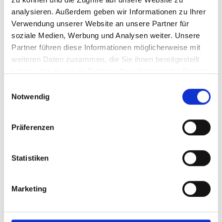
analysieren. Außerdem geben wir Informationen zu Ihrer
Verwendung unserer Website an unsere Partner für
soziale Medien, Werbung und Analysen weiter. Unsere
Meldungen zum Projekt
Partner führen diese Informationen möglicherweise mit
weiteren Daten zusammen, die Sie ihnen bereitgestellt
haben oder die sie im Rahmen Ihrer Nutzung der Dienste
gesammelt haben.
Einwilligungsauswahl
Notwendig
Vorherige
N
Präferenzen
Statistiken
23.10.2024
Marketing
NBSAP-Tag auf der CBD COP 16
N
weiterlesen