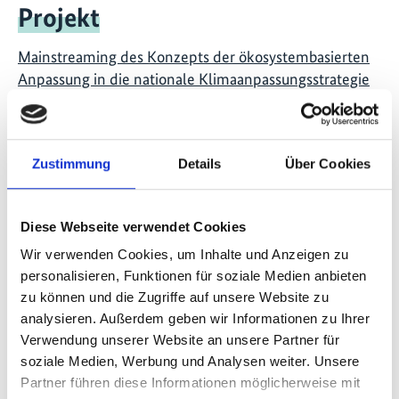
Projekt
Mainstreaming des Konzepts der ökosystembasierten
Anpassung in die nationale Klimaanpassungsstrategie
sowie in die Landnutzungs- und die
Entwicklungsplanung von Vietnam
Zustimmung
Details
Über Cookies
Videos zum Projekt
Diese Webseite verwendet Cookies
Wir verwenden Cookies, um Inhalte und Anzeigen zu
Diese Inhalte können nicht angezeigt werden, da die
personalisieren, Funktionen für soziale Medien anbieten
Marketing-Cookies abgelehnt wurden. Klicken Sie
zu können und die Zugriffe auf unsere Website zu
hier
, um die Cookies zu akzeptieren und das Video
analysieren. Außerdem geben wir Informationen zu Ihrer
anzuzeigen!
Verwendung unserer Website an unsere Partner für
soziale Medien, Werbung und Analysen weiter. Unsere
Partner führen diese Informationen möglicherweise mit