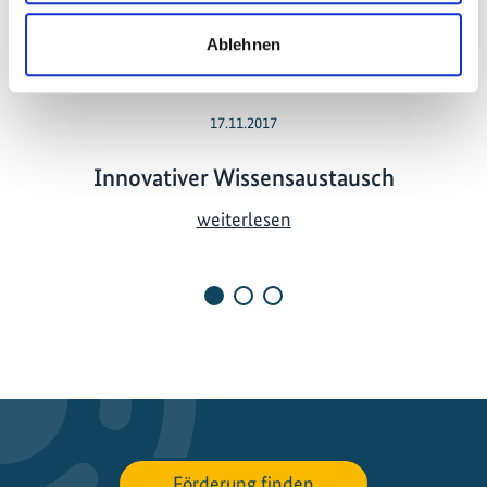
Ablehnen
17.11.2017
Innovativer Wissensaustausch
I
weiterlesen
n
n
o
v
a
t
i
v
e
Förderung finden