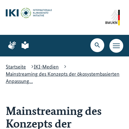
Zum
Zur
Zur
Hauptinhalt
Suche
Hauptnavigation
springen
springen
springen
Zur
Zur
Seite
Seite
Suche
Haupt
für
für
öffnen
Navig
Gebärdensprache
leichte
öffne
Sprache
Startseite
IKI-Medien
Mainstreaming des Konzepts der ökosystembasierten
Anpassung…
Mainstreaming des
Konzepts der