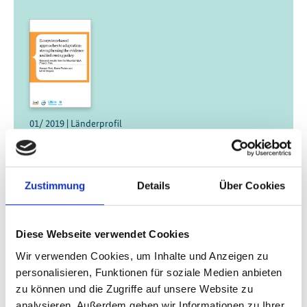
01/ 2019 | Länderprofil
Länderreport: Peru
Englisch (externer Link)
Zustimmung
Details
Über Cookies
Diese Webseite verwendet Cookies
Wir verwenden Cookies, um Inhalte und Anzeigen zu
personalisieren, Funktionen für soziale Medien anbieten
zu können und die Zugriffe auf unsere Website zu
01/ 2019 | Länderprofil
analysieren. Außerdem geben wir Informationen zu Ihrer