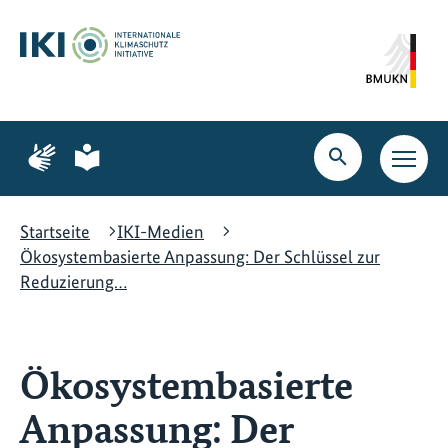
Zum
Zur
Zur
Hauptinhalt
Suche
Hauptnavigation
springen
springen
springen
Zur
Zur
Seite
Seite
Suche
Haupt
für
für
öffnen
Navig
Gebärdensprache
leichte
öffne
Sprache
Startseite
IKI-Medien
Ökosystembasierte Anpassung: Der Schlüssel zur
Reduzierung…
Ökosystembasierte
Anpassung: Der