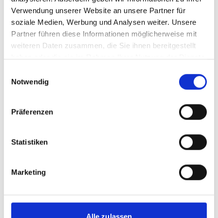
Länderreport: Costa Rica und Panama
Verwendung unserer Website an unsere Partner für
soziale Medien, Werbung und Analysen weiter. Unsere
Englisch (externer Link)
Partner führen diese Informationen möglicherweise mit
weiteren Daten zusammen, die Sie ihnen bereitgestellt
haben oder die sie im Rahmen Ihrer Nutzung der Dienste
gesammelt haben.
mehr Publikationen
Einwilligungsauswahl
Notwendig
Präferenzen
Projekt
Statistiken
Ökosystembasierte Ansätze zur Klimaanpassung:
Stärkung der Evidenz und der Informationsgrundlage
Marketing
für politische Entscheidungen
Alle zulassen