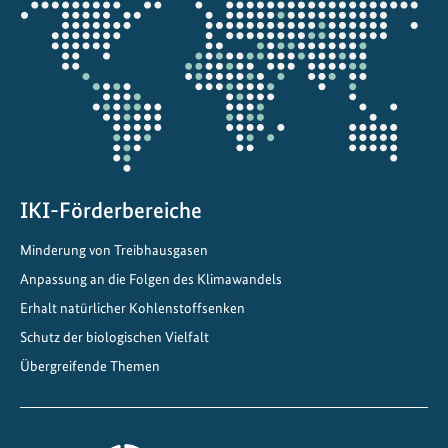
j
die
e
Projektkarte
k
t
e
i
n
C
h
IKI-Förderbereiche
i
Minderung von Treibhausgasen
n
Anpassung an die Folgen des Klimawandels
a
Erhalt natürlicher Kohlenstoffsenken
Schutz der biologischen Vielfalt
Übergreifende Themen