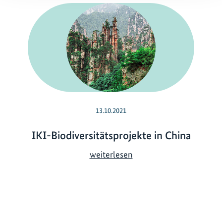
13.10.2021
IKI-Biodiversitätsprojekte in China
I
weiterlesen
K
I
-
B
i