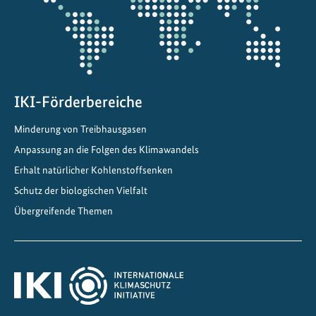
t
e
i
n
C
h
IKI-Förderbereiche
i
Minderung von Treibhausgasen
n
Anpassung an die Folgen des Klimawandels
a
Erhalt natürlicher Kohlenstoffsenken
Schutz der biologischen Vielfalt
Übergreifende Themen