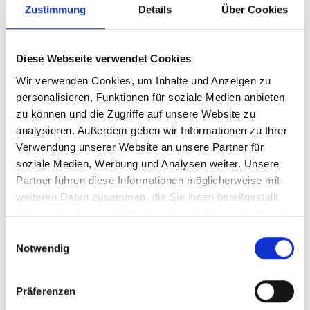
Zustimmung
Details
Über Cookies
Diese Webseite verwendet Cookies
Wir verwenden Cookies, um Inhalte und Anzeigen zu
personalisieren, Funktionen für soziale Medien anbieten
zu können und die Zugriffe auf unsere Website zu
01/ 2020 | Leitfaden
analysieren. Außerdem geben wir Informationen zu Ihrer
Ecosystem-based Adaption Tools
Verwendung unserer Website an unsere Partner für
Navigator
soziale Medien, Werbung und Analysen weiter. Unsere
Partner führen diese Informationen möglicherweise mit
Tutorial in Englisch | Tutorial in English (PDF,
weiteren Daten zusammen, die Sie ihnen bereitgestellt
3 MB)
haben oder die sie im Rahmen Ihrer Nutzung der Dienste
Tool in Englisch | Tool in English (XLSM, 4
gesammelt haben.
Einwilligungsauswahl
MB)
Notwendig
Präferenzen