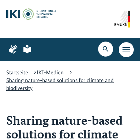
Zum
Zur
Zur
Hauptinhalt
Suche
Hauptnavigation
springen
springen
springen
Zur
Zur
Seite
Seite
Suche
Haupt
für
für
öffnen
Navig
Gebärdensprache
leichte
öffne
Sprache
Startseite
IKI-Medien
Sharing nature-based solutions for climate and
biodiversity
Sharing nature-based
solutions for climate