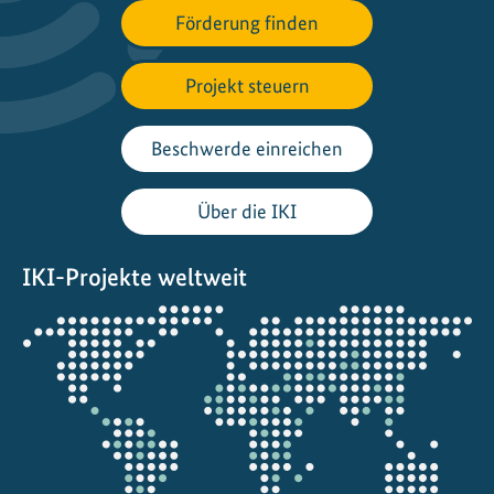
Förderung finden
u
r
s
Projekt steuern
z
u
Beschwerde einreichen
E
b
Über die IKI
A
g
IKI-Projekte weltweit
e
s
Öffnet
t
die
a
Projektkarte
r
t
e
t