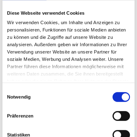
10/ 2022 | Studie
Diese Webseite verwendet Cookies
Synergies between adaptation,
Wir verwenden Cookies, um Inhalte und Anzeigen zu
biodiversity, and mitigation
personalisieren, Funktionen für soziale Medien anbieten
zu können und die Zugriffe auf unsere Website zu
Englisch (PDF, 4 MB)
analysieren. Außerdem geben wir Informationen zu Ihrer
Verwendung unserer Website an unsere Partner für
soziale Medien, Werbung und Analysen weiter. Unsere
mehr Publikationen
Partner führen diese Informationen möglicherweise mit
weiteren Daten zusammen, die Sie ihnen bereitgestellt
haben oder die sie im Rahmen Ihrer Nutzung der Dienste
gesammelt haben.
Einwilligungsauswahl
Notwendig
Projekte
Präferenzen
Ökosystembasierte Ansätze zur Klimaanpassung:
Stärkung der Evidenz und der Informationsgrundlage
für politische Entscheidungen
Statistiken