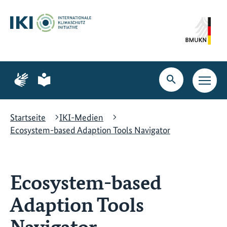
Zum
Zur
Zur
Hauptinhalt
Suche
Hauptnavigation
springen
springen
springen
Zur
Zur
Seite
Seite
Suche
Haupt
für
für
öffnen
Navig
Gebärdensprache
leichte
öffne
Sprache
Startseite
IKI-Medien
Ecosystem-based Adaption Tools Navigator
Ecosystem-based
Adaption Tools
Navigator