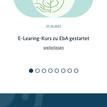
27.10.2022
E-Learing-Kurs zu EbA gestartet
E
weiterlesen
-
L
e
a
r
i
n
g
-
K