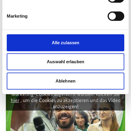
Mainstreaming EbA – Stärkung ökosystembasierter
Marketing
Anpassung in Planungs- und Entscheidungsprozessen
Förderung von ökosystembasierter Anpassung durch
Friends of EBA (FEBA)
Alle zulassen
Auswahl erlauben
Videos zum Projekt
Ablehnen
Diese Inhalte können nicht angezeigt werden, da die
Marketing-Cookies abgelehnt wurden. Klicken Sie
hier
, um die Cookies zu akzeptieren und das Video
anzuzeigen!