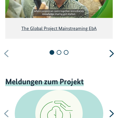
The Global Project Mainstreaming EbA
Vorherige
N
Meldungen zum Projekt
Vorherige
N