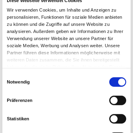
Diese Webseite verwendet Cookies
Wir verwenden Cookies, um Inhalte und Anzeigen zu
Kolumbien: Sauberes Wasser aus dem Internat
personalisieren, Funktionen für soziale Medien anbieten
zu können und die Zugriffe auf unsere Website zu
analysieren. Außerdem geben wir Informationen zu Ihrer
Verwendung unserer Website an unsere Partner für
Vorherige
N
soziale Medien, Werbung und Analysen weiter. Unsere
Partner führen diese Informationen möglicherweise mit
weiteren Daten zusammen, die Sie ihnen bereitgestellt
haben oder die sie im Rahmen Ihrer Nutzung der Dienste
Meldungen zum Projekt
gesammelt haben.
Einwilligungsauswahl
Notwendig
Präferenzen
Statistiken