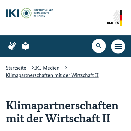
Zum
Zur
Zur
Hauptinhalt
Suche
Hauptnavigation
springen
springen
springen
Zur
Zur
Seite
Seite
Suche
Haupt
für
für
öffnen
Navig
Gebärdensprache
leichte
öffne
Sprache
Startseite
IKI-Medien
Klimapartnerschaften mit der Wirtschaft II
Klimapartnerschaften
mit der Wirtschaft II