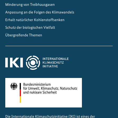
Minderung von Treibhausgasen
r
Anpassung an die Folgen des Klimawandels
o
m
Erhalt natürlicher Kohlenstoffsenken
n
Schutz der biologischen Vielfalt
a
Übergreifende Themen
c
h
A
f
r
i
k
a
Die Internationale Klimaschutzinitiative (IKI) ist eines der