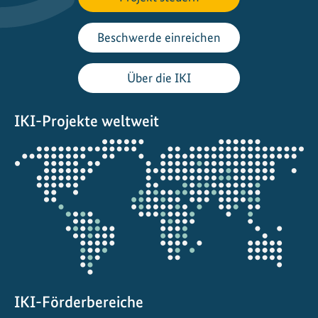
e
c
Beschwerde einreichen
b
r
Über die IKI
i
n
IKI-Projekte weltweit
g
t
Öffnet
s
die
a
Projektkarte
u
b
e
r
e
n
IKI-Förderbereiche
S
t