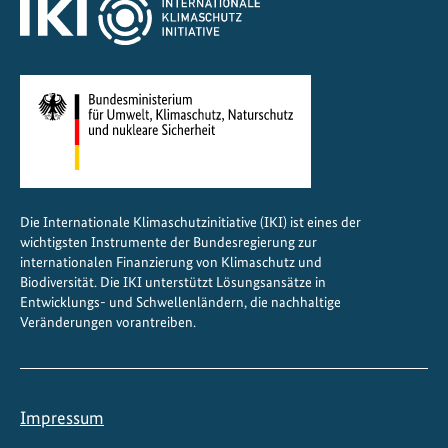
e
l
z
u
r
N
a
c
h
Die Internationale Klimaschutzinitiative (IKI) ist eines der
h
wichtigsten Instrumente der Bundesregierung zur
a
internationalen Finanzierung von Klimaschutz und
l
Biodiversität. Die IKI unterstützt Lösungsansätze in
Entwicklungs- und Schwellenländern, die nachhaltige
t
Veränderungen vorantreiben.
i
g
k
e
Impressum
i