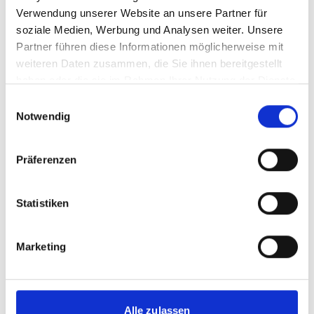
Verwendung unserer Website an unsere Partner für
Meldungen zum Projekt
soziale Medien, Werbung und Analysen weiter. Unsere
Partner führen diese Informationen möglicherweise mit
weiteren Daten zusammen, die Sie ihnen bereitgestellt
haben oder die sie im Rahmen Ihrer Nutzung der Dienste
gesammelt haben.
Einwilligungsauswahl
Vorherige
N
Notwendig
Präferenzen
04.02.2026
Statistiken
Natürliche Kältemittel: Wissen als
Marketing
Schlüssel zur Nachhaltigkeit
N
weiterlesen
a
Alle zulassen
t