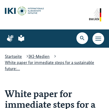
Zum
Zur
Zur
Hauptinhalt
Suche
Hauptnavigation
springen
springen
springen
Zur
Zur
Seite
Seite
Suche
Haupt
für
für
öffnen
Navig
Gebärdensprache
leichte
öffne
Sprache
Startseite
IKI-Medien
White paper for immediate steps for a sustainable
future:…
White paper for
immediate steps for a