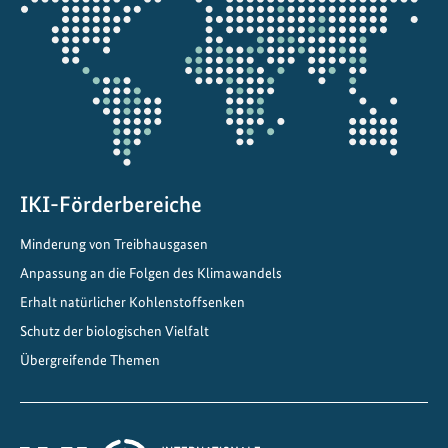
l
die
:
Projektkarte
W
i
s
s
e
n
a
IKI-Förderbereiche
l
Minderung von Treibhausgasen
s
Anpassung an die Folgen des Klimawandels
S
c
Erhalt natürlicher Kohlenstoffsenken
h
Schutz der biologischen Vielfalt
l
Übergreifende Themen
ü
s
s