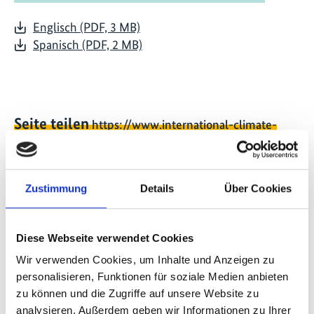
Englisch (PDF, 3 MB)
Spanisch (PDF, 2 MB)
Seite teilen
https://www.international-climate-
initiative.com/PUBLICATION2108
Zustimmung
Details
Über Cookies
Projekt
Diese Webseite verwendet Cookies
Greener Reefers im internationalen Seeverkehr
Wir verwenden Cookies, um Inhalte und Anzeigen zu
personalisieren, Funktionen für soziale Medien anbieten
zu können und die Zugriffe auf unsere Website zu
analysieren. Außerdem geben wir Informationen zu Ihrer