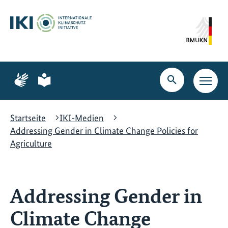
Zum
Zur
Zur
Hauptinhalt
Suche
Hauptnavigation
springen
springen
springen
Zur
Zur
Seite
Seite
Suche
Haupt
für
für
öffnen
Navig
Gebärdensprache
leichte
öffne
Sprache
Startseite
IKI-Medien
Addressing Gender in Climate Change Policies for
Agriculture
Addressing Gender in
Climate Change