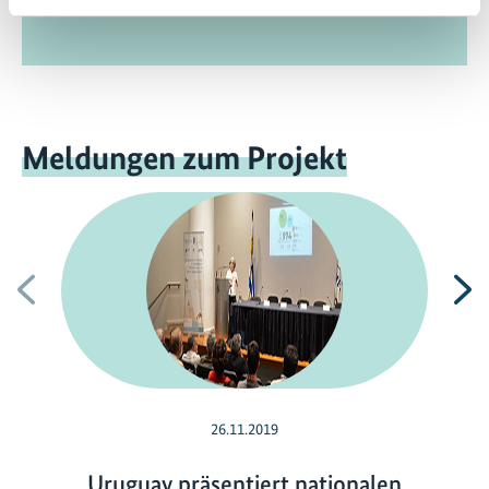
Publikationsbereich.
Meldungen zum Projekt
Vorherige
N
26.11.2019
Uruguay präsentiert nationalen