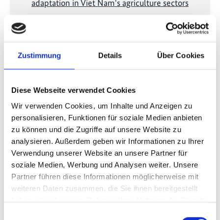
adaptation in Viet Nam's agriculture sectors
Vorherige
N
Zustimmung
Details
Über Cookies
Diese Webseite verwendet Cookies
Publikationen zum Projekt
Wir verwenden Cookies, um Inhalte und Anzeigen zu
personalisieren, Funktionen für soziale Medien anbieten
zu können und die Zugriffe auf unsere Website zu
analysieren. Außerdem geben wir Informationen zu Ihrer
Verwendung unserer Website an unsere Partner für
soziale Medien, Werbung und Analysen weiter. Unsere
Partner führen diese Informationen möglicherweise mit
06/ 2023 | Bildungsmaterialien
weiteren Daten zusammen, die Sie ihnen bereitgestellt
Addressing agriculture in National
haben oder die sie im Rahmen Ihrer Nutzung der Dienste
Adaptation Plans: Training materials
gesammelt haben.
Einwilligungsauswahl