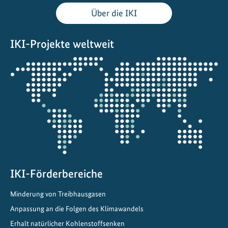
e
Über die IKI
r
t
IKI-Projekte weltweit
n
a
Öffnet
t
die
i
Projektkarte
o
n
a
l
e
n
A
IKI-Förderbereiche
n
Minderung von Treibhausgasen
p
Anpassung an die Folgen des Klimawandels
a
s
Erhalt natürlicher Kohlenstoffsenken