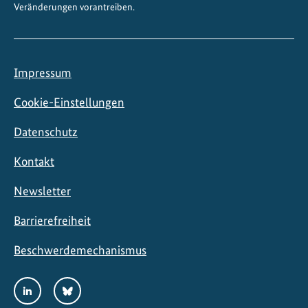
Veränderungen vorantreiben.
d
w
i
r
Impressum
t
s
Cookie-Einstellungen
c
Datenschutz
h
a
Kontakt
f
t
Newsletter
Barrierefreiheit
Beschwerdemechanismus
Social
LinkedIn
Bluesky
Media