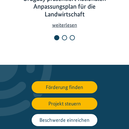
Anpassungsplan für die
Landwirtschaft
U
weiterlesen
r
u
g
u
a
y
p
r
Förderung finden
ä
s
Projekt steuern
e
n
t
Beschwerde einreichen
i