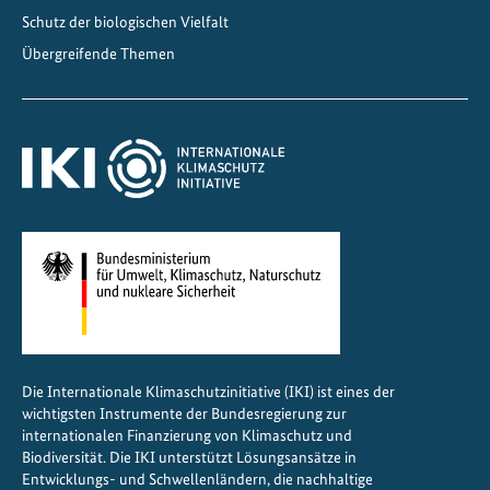
s
Schutz der biologischen Vielfalt
u
Übergreifende Themen
n
g
s
p
l
a
n
f
ü
r
d
i
Die Internationale Klimaschutzinitiative (IKI) ist eines der
e
wichtigsten Instrumente der Bundesregierung zur
L
internationalen Finanzierung von Klimaschutz und
a
Biodiversität. Die IKI unterstützt Lösungsansätze in
Entwicklungs- und Schwellenländern, die nachhaltige
n