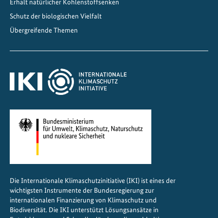
s
Erhalt natürlicher Kohlenstoffsenken
s
Schutz der biologischen Vielfalt
u
Übergreifende Themen
n
g
s
p
l
a
n
f
ü
r
d
i
Die Internationale Klimaschutzinitiative (IKI) ist eines der
e
wichtigsten Instrumente der Bundesregierung zur
L
internationalen Finanzierung von Klimaschutz und
a
Biodiversität. Die IKI unterstützt Lösungsansätze in