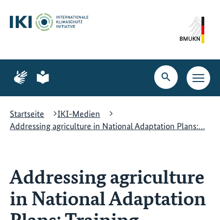
Zum
Zur
Zur
Hauptinhalt
Suche
Hauptnavigation
springen
springen
springen
Zur
Zur
Seite
Seite
Suche
Haupt
für
für
öffnen
Navig
Gebärdensprache
leichte
öffne
Sprache
Startseite
IKI-Medien
Addressing agriculture in National Adaptation Plans:…
Addressing agriculture
in National Adaptation
Plans: Training