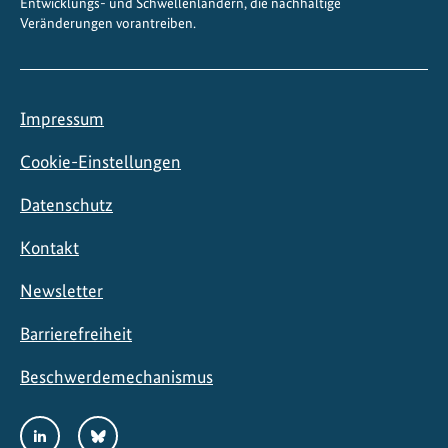
Entwicklungs- und Schwellenländern, die nachhaltige
n
Veränderungen vorantreiben.
d
w
i
r
Impressum
t
s
Cookie-Einstellungen
c
Datenschutz
h
a
Kontakt
f
t
Newsletter
Barrierefreiheit
Beschwerdemechanismus
Social
LinkedIn
Bluesky
Media