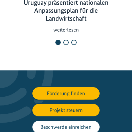
Uruguay präsentiert nationalen
Anpassungsplan für die
Landwirtschaft
U
weiterlesen
r
u
g
u
a
y
p
r
Förderung finden
ä
s
Projekt steuern
e
n
t
Beschwerde einreichen