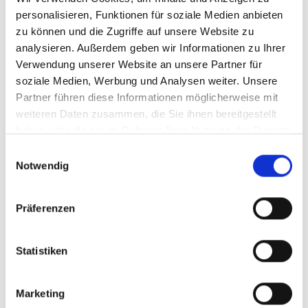
personalisieren, Funktionen für soziale Medien anbieten
03/ 2021 | Studie
Conservation agriculture for climate
zu können und die Zugriffe auf unsere Website zu
analysieren. Außerdem geben wir Informationen zu Ihrer
change adaptation in Zambia: A cost-
Verwendung unserer Website an unsere Partner für
benefit analysis
soziale Medien, Werbung und Analysen weiter. Unsere
Englisch (externer Link)
Partner führen diese Informationen möglicherweise mit
weiteren Daten zusammen, die Sie ihnen bereitgestellt
haben oder die sie im Rahmen Ihrer Nutzung der Dienste
gesammelt haben.
Einwilligungsauswahl
mehr Publikationen
Notwendig
Präferenzen
Projekt
Statistiken
Integration des Agrarsektors in Nationale
Marketing
Anpassungsplanungsprozesse