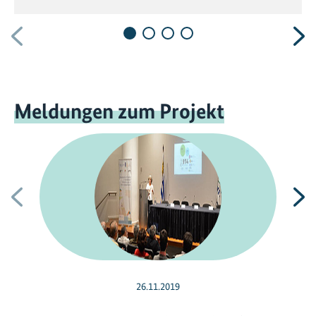
Vorherige
N
Meldungen zum Projekt
Vorherige
N
26.11.2019