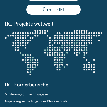
i
e
Über die IKI
r
t
IKI-Projekte weltweit
n
a
Öffnet
t
die
i
Projektkarte
o
n
a
l
e
n
A
IKI-Förderbereiche
n
Minderung von Treibhausgasen
p
Anpassung an die Folgen des Klimawandels
a