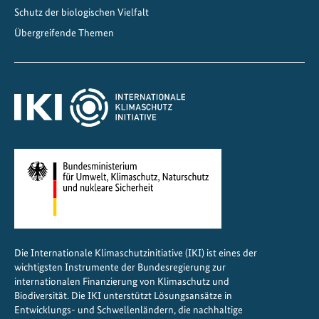
i
Schutz der biologischen Vielfalt
a
Übergreifende Themen
l
o
g
u
e
2
0
2
5
Die Internationale Klimaschutzinitiative (IKI) ist eines der
wichtigsten Instrumente der Bundesregierung zur
internationalen Finanzierung von Klimaschutz und
Biodiversität. Die IKI unterstützt Lösungsansätze in
Entwicklungs- und Schwellenländern, die nachhaltige