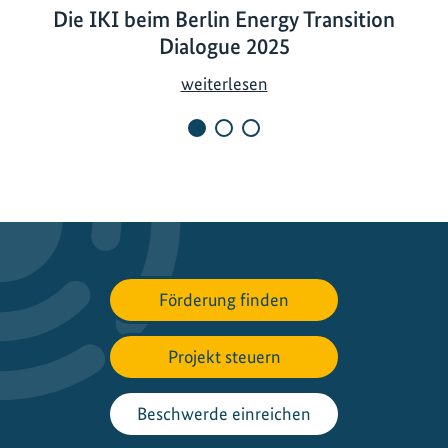
Die IKI beim Berlin Energy Transition
Dialogue 2025
D
weiterlesen
i
e
I
K
I
b
e
i
Förderung finden
m
B
Projekt steuern
e
r
l
Beschwerde einreichen
i