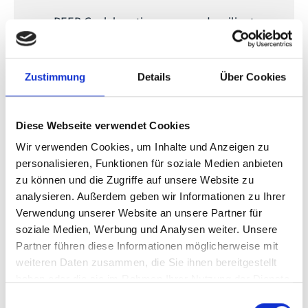
PEEB Cool: boosting green and resilient
buildings in hot climates
Zustimmung
Details
Über Cookies
Vorherige
N
Diese Webseite verwendet Cookies
Wir verwenden Cookies, um Inhalte und Anzeigen zu
personalisieren, Funktionen für soziale Medien anbieten
Publikationen zum Projekt
zu können und die Zugriffe auf unsere Website zu
analysieren. Außerdem geben wir Informationen zu Ihrer
Verwendung unserer Website an unsere Partner für
soziale Medien, Werbung und Analysen weiter. Unsere
Partner führen diese Informationen möglicherweise mit
weiteren Daten zusammen, die Sie ihnen bereitgestellt
haben oder die sie im Rahmen Ihrer Nutzung der Dienste
gesammelt haben.
02/ 2025 | Tool/Open-Source-Produkt
Einwilligungsauswahl