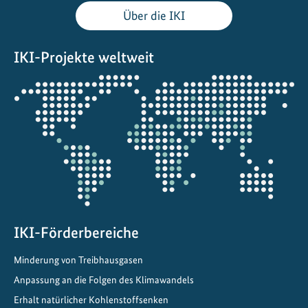
n
Über die IKI
E
n
IKI-Projekte weltweit
e
r
Öffnet
g
die
y
Projektkarte
T
r
a
n
s
i
t
IKI-Förderbereiche
i
Minderung von Treibhausgasen
o
Anpassung an die Folgen des Klimawandels
n
D
Erhalt natürlicher Kohlenstoffsenken