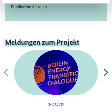
ihren Projekten finden Sie in unserem
Publikationsbereich.
Meldungen zum Projekt
Vorherige
N
24.03.2025