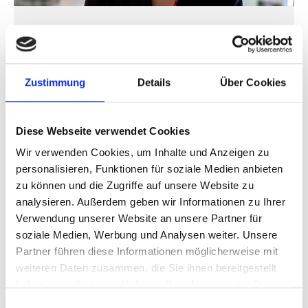
Decarbonizing buildings
Zustimmung
Details
Über Cookies
Vorherige
N
Diese Webseite verwendet Cookies
Wir verwenden Cookies, um Inhalte und Anzeigen zu
personalisieren, Funktionen für soziale Medien anbieten
Publikationen zum Projekt
zu können und die Zugriffe auf unsere Website zu
analysieren. Außerdem geben wir Informationen zu Ihrer
Verwendung unserer Website an unsere Partner für
soziale Medien, Werbung und Analysen weiter. Unsere
Partner führen diese Informationen möglicherweise mit
weiteren Daten zusammen, die Sie ihnen bereitgestellt
haben oder die sie im Rahmen Ihrer Nutzung der Dienste
gesammelt haben.
Einwilligungsauswahl
02/ 2025 | Tool/Open-Source-Produkt