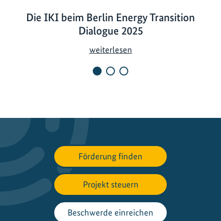
Die IKI beim Berlin Energy Transition
Dialogue 2025
D
weiterlesen
i
e
I
K
I
b
e
i
Förderung finden
m
B
Projekt steuern
e
r
l
Beschwerde einreichen