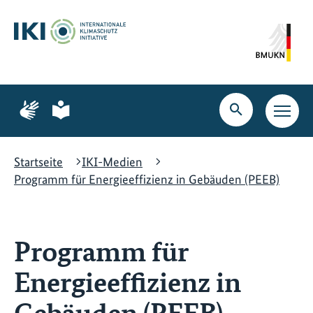
Zum
Zur
Zur
Hauptinhalt
Suche
Hauptnavigation
springen
springen
springen
Zur
Zur
Seite
Seite
Suche
Haupt
für
für
öffnen
Navig
Gebärdensprache
leichte
öffne
Sprache
Startseite
IKI-Medien
Programm für Energieeffizienz in Gebäuden (PEEB)
Programm für
Energieeffizienz in
Gebäuden (PEEB)