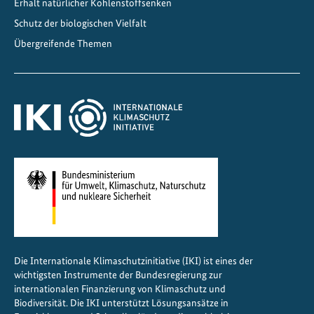
D
Erhalt natürlicher Kohlenstoffsenken
i
Schutz der biologischen Vielfalt
a
Übergreifende Themen
l
o
g
u
e
2
0
2
5
Die Internationale Klimaschutzinitiative (IKI) ist eines der
wichtigsten Instrumente der Bundesregierung zur
internationalen Finanzierung von Klimaschutz und
Biodiversität. Die IKI unterstützt Lösungsansätze in