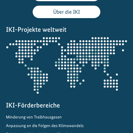
i
n
Über die IKI
E
n
IKI-Projekte weltweit
e
r
Öffnet
g
die
y
Projektkarte
T
r
a
n
s
i
t
IKI-Förderbereiche
i
Minderung von Treibhausgasen
o
Anpassung an die Folgen des Klimawandels
n