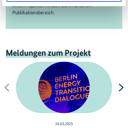
ihren Projekten finden Sie in unserem
Publikationsbereich.
Meldungen zum Projekt
Vorherige
N
24.03.2025