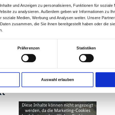
nhalte und Anzeigen zu personalisieren, Funktionen für soziale
Website zu analysieren. Außerdem geben wir Informationen zu I
r soziale Medien, Werbung und Analysen weiter. Unsere Partner
 Daten zusammen, die Sie ihnen bereitgestellt haben oder die s
In der Dokument
n.
informiert die 
ganzen Welt übe
praktischen Ums
Präferenzen
Statistiken
Klimaschutz. D
Naturschutz und
Medienprojekt
i
Auswahl erlauben
kt
Diese Inhalte können nicht angezeigt
werden, da die Marketing-Cookies