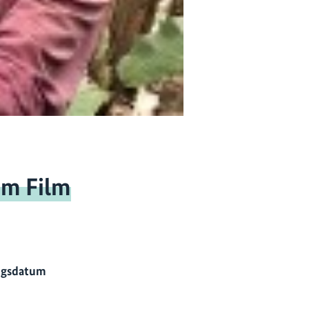
um Film
ngsdatum