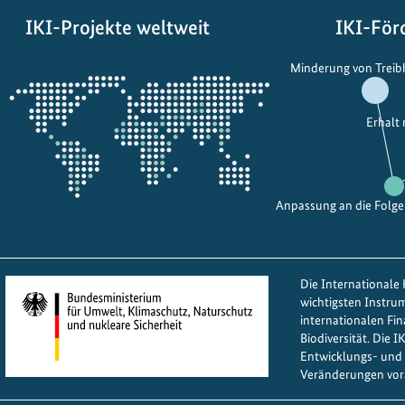
t
IKI-Projekte weltweit
IKI-För
i
o
Öffnet
Minderung von Trei
n
die
a
Projektkarte
l
Erhalt
e
r
T
Anpassung an die Folg
a
g
d
e
Die Internationale K
wichtigsten Instru
s
internationalen Fi
V
Biodiversität. Die 
e
Entwicklungs- und 
r
Veränderungen vor
z