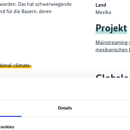
geworden. Das hat schwerwiegende
Land
d für die Bauern, deren
Mexiko
Projekt
Mainstreaming v
mexikanischen 
tional-climate-
Globale
Details
Cookies