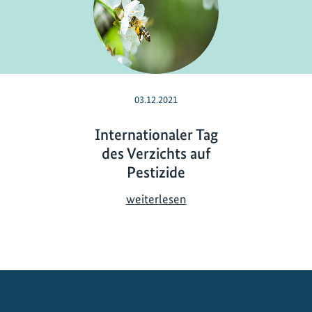
03.12.2021
Internationaler Tag
des Verzichts auf
Pestizide
I
weiterlesen
n
t
e
r
n
a