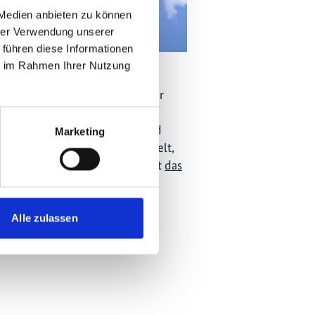
 Medien anbieten zu können
hrer Verwendung unserer
 führen diese Informationen
ie im Rahmen Ihrer Nutzung
ationsreihe "Global Ideas"
Deutsche Welle Menschen in der
r vorbildliche Projekte zur
etzung von Biodiversitäts- und
Marketing
as Bundesministerium für Umwelt,
 Nukleare Sicherheit finanziert
das
nnerhalb der IKI
Alle zulassen