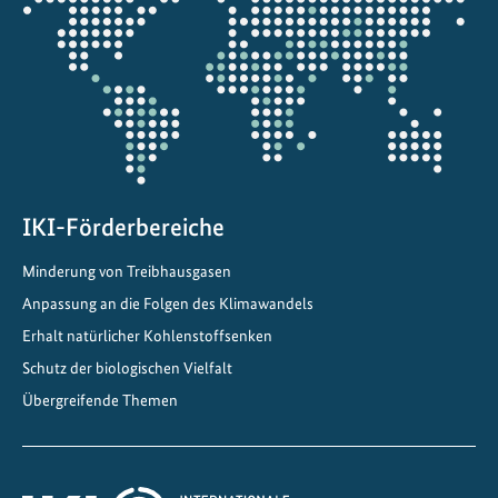
u
die
n
Projektkarte
k
t
f
ü
r
d
e
IKI-Förderbereiche
n
Minderung von Treibhausgasen
K
Anpassung an die Folgen des Klimawandels
l
i
Erhalt natürlicher Kohlenstoffsenken
m
Schutz der biologischen Vielfalt
a
Übergreifende Themen
s
c
h