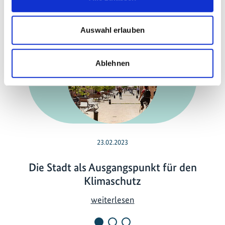
Meldungen zum Projekt
Auswahl erlauben
Ablehnen
Vorherige
N
23.02.2023
Die Stadt als Ausgangspunkt für den
Klimaschutz
D
weiterlesen
i
e