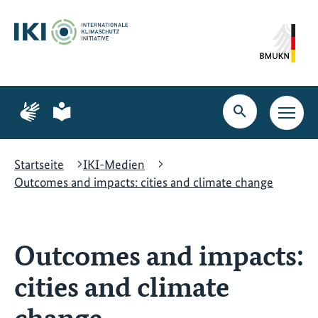
Zum
Zur
Zur
Hauptinhalt
Suche
Hauptnavigation
springen
springen
springen
Zur
Zur
Seite
Seite
Suche
Haupt
für
für
öffnen
Navig
Gebärdensprache
leichte
öffne
Sprache
Startseite
IKI-Medien
Outcomes and impacts: cities and climate change
Outcomes and impacts:
cities and climate
change