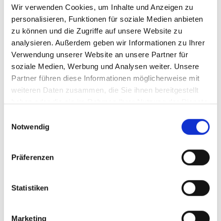
Wir verwenden Cookies, um Inhalte und Anzeigen zu
personalisieren, Funktionen für soziale Medien anbieten
zu können und die Zugriffe auf unsere Website zu
Publikationen zum Projekt
analysieren. Außerdem geben wir Informationen zu Ihrer
Verwendung unserer Website an unsere Partner für
soziale Medien, Werbung und Analysen weiter. Unsere
Partner führen diese Informationen möglicherweise mit
weiteren Daten zusammen, die Sie ihnen bereitgestellt
haben oder die sie im Rahmen Ihrer Nutzung der Dienste
gesammelt haben.
Einwilligungsauswahl
Notwendig
06/ 2023 | Leitfaden
Guide for the Elaboration of Climate
Adaptation and Resilience Plans. 2nd
Präferenzen
Revised Edition
Portuguese.pdf (PDF, 7 MB)
Statistiken
Weitere Publikationen im Zusammenhang mit
Marketing
der Internationalen Klimaschutzinitiative und