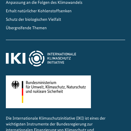
Anpassung an die Folgen des Klimawandels
t
i
Erhalt natürlicher Kohlenstoffsenken
o
Schutz der biologischen Vielfalt
n
Übergreifende Themen
a
l
e
n
R
a
h
m
e
n
z
u
Die Internationale Klimaschutzinitiative (IKI) ist eines der
r
wichtigsten Instrumente der Bundesregierung zur
l
internationalen Finanzierung von Klimaschutz und