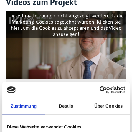
Videos zum Projekt
Diese Inhalte können nicht angezeigt werden, da die
Marketing-Cookies abgelehnt wurden. Klicken Sie
hier
, um die Cookies zu akzeptieren und das Video
anzuzeigen!
Vertrauen als Basis für die internationale
Zusammenarbeit
Zustimmung
Details
Über Cookies
Vorherige
N
Diese Webseite verwendet Cookies