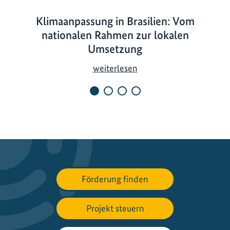
Klimaanpassung in Brasilien: Vom
nationalen Rahmen zur lokalen
Umsetzung
K
weiterlesen
l
i
m
a
a
n
p
a
Förderung finden
s
s
Projekt steuern
u
n