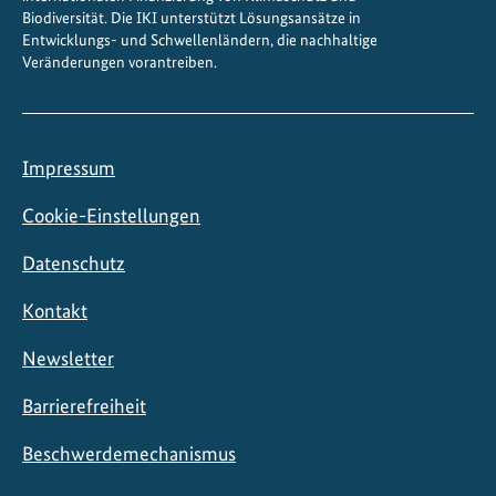
o
Biodiversität. Die IKI unterstützt Lösungsansätze in
Entwicklungs- und Schwellenländern, die nachhaltige
k
Veränderungen vorantreiben.
a
l
e
n
Impressum
U
m
Cookie-Einstellungen
s
Datenschutz
e
t
Kontakt
z
u
Newsletter
n
g
Barrierefreiheit
Beschwerdemechanismus