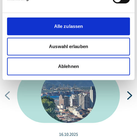
ihren Projekten finden Sie in unserem
Publikationsbereich.
Alle zulassen
Auswahl erlauben
Meldungen zum Projekt
Ablehnen
Vorherige
N
16.10.2025