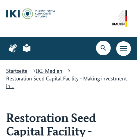
Zum
Zur
Zur
Hauptinhalt
Suche
Hauptnavigation
springen
springen
springen
Zur
Zur
Seite
Seite
Suche
Haupt
für
für
öffnen
Navig
Gebärdensprache
leichte
öffne
Sprache
Startseite
IKI-Medien
Restoration Seed Capital Facility - Making investment
in…
Restoration Seed
Capital Facility -