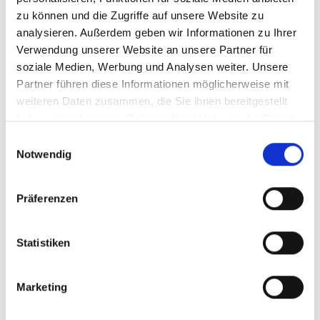
Landschaft (SCAF-FLR)
zu können und die Zugriffe auf unsere Website zu
analysieren. Außerdem geben wir Informationen zu Ihrer
Verwendung unserer Website an unsere Partner für
soziale Medien, Werbung und Analysen weiter. Unsere
Partner führen diese Informationen möglicherweise mit
Meldungen zum Projekt
weiteren Daten zusammen, die Sie ihnen bereitgestellt
haben oder die sie im Rahmen Ihrer Nutzung der Dienste
gesammelt haben.
Einwilligungsauswahl
Notwendig
Präferenzen
Statistiken
17.12.2020
Marketing
Investitionen in die