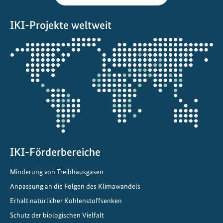
d
i
IKI-Projekte weltweit
e
W
Öffnet
i
die
e
Projektkarte
d
e
r
h
e
r
IKI-Förderbereiche
s
t
Minderung von Treibhausgasen
e
Anpassung an die Folgen des Klimawandels
l
Erhalt natürlicher Kohlenstoffsenken
l
u
Schutz der biologischen Vielfalt