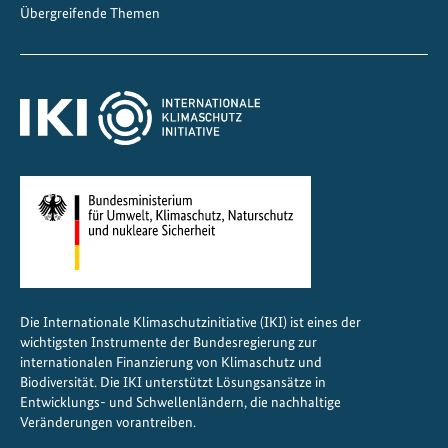
n
Übergreifende Themen
g
v
o
n
W
a
l
d
l
a
n
d
Die Internationale Klimaschutzinitiative (IKI) ist eines der
s
wichtigsten Instrumente der Bundesregierung zur
c
internationalen Finanzierung von Klimaschutz und
h
Biodiversität. Die IKI unterstützt Lösungsansätze in
Entwicklungs- und Schwellenländern, die nachhaltige
a
Veränderungen vorantreiben.
f