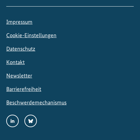
t
e
n
Impressum
Cookie-Einstellungen
Datenschutz
Kontakt
Newsletter
Barrierefreiheit
Beschwerdemechanismus
Social
LinkedIn
Bluesky
Media
Links