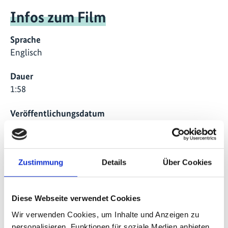
Infos zum Film
Sprache
Englisch
Dauer
1:58
Veröffentlichungsdatum
2020
Land
weltweit
Zustimmung
Details
Über Cookies
Projekt
Diese Webseite verwendet Cookies
Seed Capital Assistance Facility: Erschließung privater
Wir verwenden Cookies, um Inhalte und Anzeigen zu
Finanzmittel für die Wiederherstellung von Wald und
personalisieren, Funktionen für soziale Medien anbieten