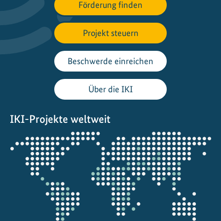
l
Förderung finden
u
n
Projekt steuern
g
v
Beschwerde einreichen
o
n
K
Über die IKI
l
i
IKI-Projekte weltweit
m
Öffnet
a
die
l
Projektkarte
ö
s
u
n
g