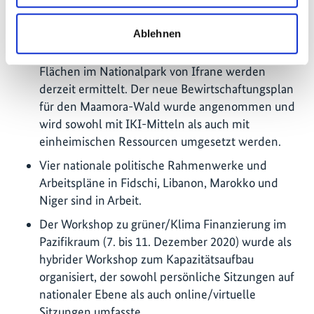
vergeben wurden.
Ablehnen
In Marokko werden derzeit 3423 Hektar des
Maamora-Waldes wiederhergestellt, und weitere
Flächen im Nationalpark von Ifrane werden
derzeit ermittelt. Der neue Bewirtschaftungsplan
für den Maamora-Wald wurde angenommen und
wird sowohl mit IKI-Mitteln als auch mit
einheimischen Ressourcen umgesetzt werden.
Vier nationale politische Rahmenwerke und
Arbeitspläne in Fidschi, Libanon, Marokko und
Niger sind in Arbeit.
Der Workshop zu grüner/Klima Finanzierung im
Pazifikraum (7. bis 11. Dezember 2020) wurde als
hybrider Workshop zum Kapazitätsaufbau
organisiert, der sowohl persönliche Sitzungen auf
nationaler Ebene als auch online/virtuelle
Sitzungen umfasste.