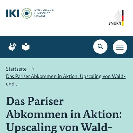
Zum
Zur
Zur
Hauptinhalt
Suche
Hauptnavigation
springen
springen
springen
Zur
Zur
Seite
Seite
Suche
Haupt
für
für
öffnen
Navig
Gebärdensprache
leichte
öffne
Sprache
Startseite
Das Pariser Abkommen in Aktion: Upscaling von Wald-
und…
Das Pariser
Abkommen in Aktion:
Upscaling von Wald-