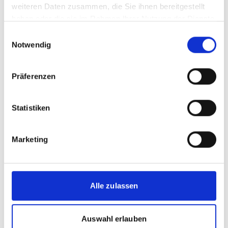
weiteren Daten zusammen, die Sie ihnen bereitgestellt
Libanon in einer Gemeinde des Shouf
haben oder die sie im Rahmen Ihrer Nutzung der Dienste
Biosphärenreservates (Gemeinde Tannourine) und
gesammelt haben.
Einwilligungsauswahl
im Bakaa Tals mit 1500 Hektar unter
Notwendig
Weidebewirtschaftungsplänen.
400 Hektar werden derzeit in Fidschi auf den
Präferenzen
Yasawas- und Mamanucas-Inseln
wiederhergestellt (wobei eine erste Runde von
114 Hektar auf mehreren Inseln bereits erreicht
Statistiken
wurde). Initiativen zur Schaffung von
Einkommensmöglichkeiten werden durch die
Marketing
Verteilung von Setzlingen an lokale Akteure und
von Material an Imker fortgesetzt.
In Niger werden derzeit 500 Hektar
wiederhergestellt, wobei bereits 105 Hektar
Alle zulassen
erreicht wurden und neun kleine Zuschüsse (im
Gesamtwert von 75000 USD) an
Auswahl erlauben
Gruppen/Kooperativen in den Zielgemeinden