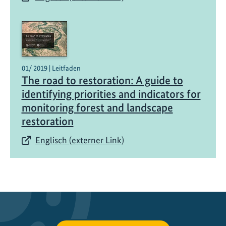
c
h
l
ü
s
s
01/ 2019 | Leitfaden
e
The road to restoration: A guide to
l
identifying priorities and indicators for
z
monitoring forest and landscape
u
restoration
r
E
Englisch (externer Link)
n
t
w
i
c
k