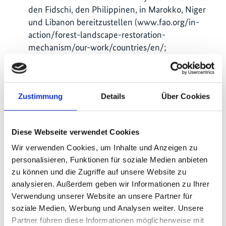
den Fidschi, den Philippinen, in Marokko, Niger
und Libanon bereitzustellen (www.fao.org/in-
action/forest-landscape-restoration-
mechanism/our-work/countries/en/;
www.fao.org/…
).
Fünf Inception-Workshops (Fidschi, Niger,
Libanon, Marokko und Philippinen) und vier
Zustimmung
Details
Über Cookies
nationale Veranstaltungen zum Kapazitätsaufbau
bzw. Fachtage in Fidschi, Niger, Marokko und im
Libanon wurden organisiert.
Diese Webseite verwendet Cookies
Auf den Philippinen werden derzeit 1005 Hektar
Wir verwenden Cookies, um Inhalte und Anzeigen zu
auf der Insel Bohol (400 Hektar) und in der Region
personalisieren, Funktionen für soziale Medien anbieten
Bataan (605 Hektar) mit Hilfe von Techniken der
zu können und die Zugriffe auf unsere Website zu
unterstützten natürlichen Regeneration und
analysieren. Außerdem geben wir Informationen zu Ihrer
Brandschneisen wiederhergestellt.
Verwendung unserer Website an unsere Partner für
soziale Medien, Werbung und Analysen weiter. Unsere
Zwei kommunaler Wald- und
Partner führen diese Informationen möglicherweise mit
Landschaftswiederherstellungspläne sind aktiv im