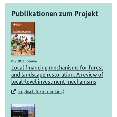
h
Publikationen zum Projekt
e
r
s
t
e
l
l
u
01/ 2021 | Studie
n
Local financing mechanisms for forest
g
and landscape restoration: A review of
v
local-level investment mechanisms
o
n
Englisch (externer Link)
W
a
l