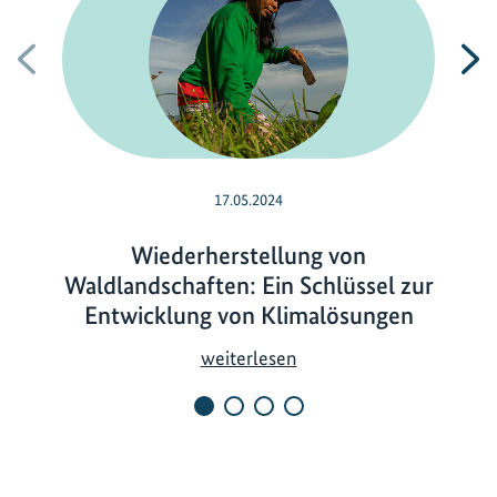
Vorherige
N
17.05.2024
Wiederherstellung von
Waldlandschaften: Ein Schlüssel zur
Entwicklung von Klimalösungen
W
weiterlesen
i
e
d
e
r