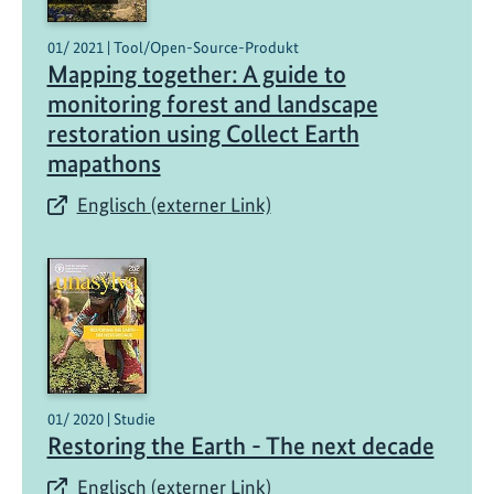
d
l
01/ 2021 | Tool/Open-Source-Produkt
a
Mapping together: A guide to
n
monitoring forest and landscape
d
restoration using Collect Earth
s
mapathons
c
h
Englisch (externer Link)
a
f
t
e
n
:
E
i
01/ 2020 | Studie
n
Restoring the Earth - The next decade
S
Englisch (externer Link)