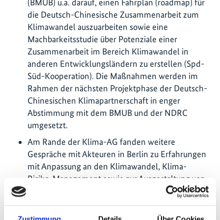
(BMUB) u.a. darauf, einen Fahrplan (roadmap) für
die Deutsch-Chinesische Zusammenarbeit zum
Klimawandel auszuarbeiten sowie eine
Machbarkeitsstudie über Potenziale einer
Zusammenarbeit im Bereich Klimawandel in
anderen Entwicklungsländern zu erstellen (Spd-
Süd-Kooperation). Die Maßnahmen werden im
Rahmen der nächsten Projektphase der Deutsch-
Chinesischen Klimapartnerschaft in enger
Abstimmung mit dem BMUB und der NDRC
umgesetzt.
Am Rande der Klima-AG fanden weitere
Gespräche mit Akteuren in Berlin zu Erfahrungen
mit Anpassung an den Klimawandel, Klima-
Risiko-Management sowie zur Ausgestaltung von
Entwicklungszusammenarbeit statt.
Die in Zusammenarbeit mit dem Fraunhofer-
Zustimmung
Details
Über Cookies
Konsortium und den drei chinesischen