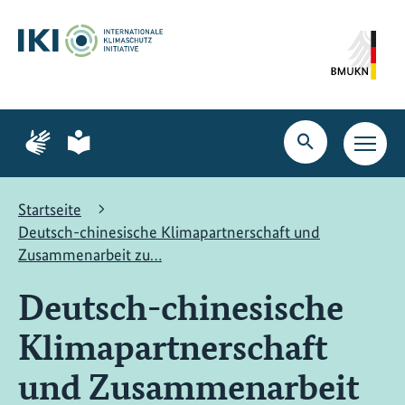
Zum
Zur
Zur
Hauptinhalt
Suche
Hauptnavigation
springen
springen
springen
Zur
Zur
Seite
Seite
Suche
Haupt
für
für
öffnen
Navig
Gebärdensprache
leichte
öffne
Sprache
Startseite
Deutsch-chinesische Klimapartnerschaft und
Zusammenarbeit zu…
Deutsch-chinesische
Klimapartnerschaft
und Zusammenarbeit