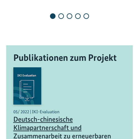
n
e
r
g
i
e
k
Publikationen zum Projekt
o
n
z
e
p
t
e
f
05/ 2022 | IKI-Evaluation
ü
Deutsch-chinesische
r
Klimapartnerschaft und
d
Zusammenarbeit zu erneuerbaren