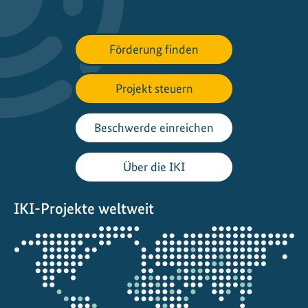
t
s
t
Förderung finden
ä
d
Projekt steuern
t
e
Beschwerde einreichen
Über die IKI
IKI-Projekte weltweit
Öffnet
die
Projektkarte