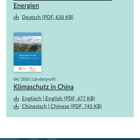
r
Energien
e
Deutsch (PDF, 630 KB)
i
c
h
i
n
e
s
i
04/ 2016 | Länderprofil
s
Klimaschutz in China
c
h
Englisch | English (PDF, 477 KB)
e
Chinesisch | Chinese (PDF, 745 KB)
P
i
l
o