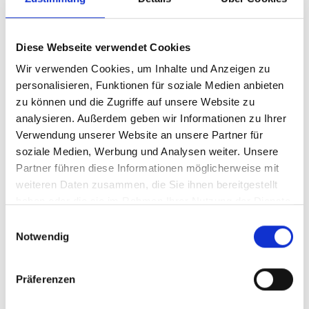
Pilotstädten Dunhuang (Provinz Gansu), Jiaxing-
Xiuzhou Bezirk (Provinz Zhejiang) und Xintai
Diese Webseite verwendet Cookies
(Provinz Shandong), der sogenannten Sino-
German New Energy Demonstration Cities,
Wir verwenden Cookies, um Inhalte und Anzeigen zu
erstellten mittel- bis langfristigen
personalisieren, Funktionen für soziale Medien anbieten
Energiekonzepte wurden in einer
zu können und die Zugriffe auf unsere Website zu
analysieren. Außerdem geben wir Informationen zu Ihrer
Disseminationsveranstaltung am 26. Juli 2017
Verwendung unserer Website an unsere Partner für
mehr als 200 Vertretern aus Politik, Wirtschaft,
soziale Medien, Werbung und Analysen weiter. Unsere
Wissenschaft und Zivilgesellschaft vorgestellt.
Partner führen diese Informationen möglicherweise mit
Neben der Anwesenheit von hochrangigen
weiteren Daten zusammen, die Sie ihnen bereitgestellt
Vertretern der NEA zeigte der große Zuspruch von
haben oder die sie im Rahmen Ihrer Nutzung der Dienste
mehr als 50 Vertretern von Lokalregierungen aus
gesammelt haben.
Einwilligungsauswahl
insgesamt 28 chinesischen Provinzen und Städten
Notwendig
das große Interesse an den Ergebnissen des fast
zweijährigen Prozesses zur Entwicklung der
städtischen Energiekonzepte. Zudem nahm auch
Präferenzen
eine Vielzahl von Experten aus