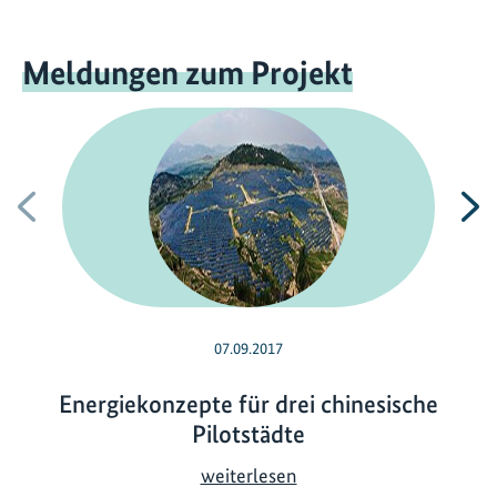
Meldungen zum Projekt
Vorherige
N
07.09.2017
Energiekonzepte für drei chinesische
Pilotstädte
E
weiterlesen