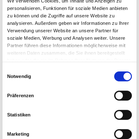
Wir verwenden Cookies, um Inhalte und Anzeigen zu
personalisieren, Funktionen für soziale Medien anbieten
Seite teilen
https://www.international-climate-
zu können und die Zugriffe auf unsere Website zu
initiative.com/PROJECT1998
analysieren. Außerdem geben wir Informationen zu Ihrer
Verwendung unserer Website an unsere Partner für
soziale Medien, Werbung und Analysen weiter. Unsere
Partner führen diese Informationen möglicherweise mit
weiteren Daten zusammen, die Sie ihnen bereitgestellt
Videos zum Projekt
haben oder die sie im Rahmen Ihrer Nutzung der Dienste
gesammelt haben.
Einwilligungsauswahl
Diese Inhalte können nicht angezeigt werden, da die
Notwendig
Marketing-Cookies abgelehnt wurden. Klicken Sie
hier
, um die Cookies zu akzeptieren und das Video
anzuzeigen!
Präferenzen
Statistiken
Marketing