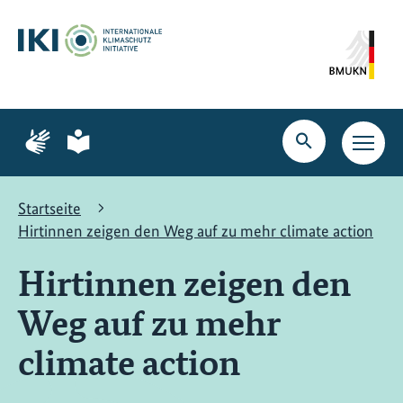
Zum
Zur
Zur
Hauptinhalt
Suche
Hauptnavigation
springen
springen
springen
Zur
Zur
Seite
Seite
Suche
Haupt
für
für
öffnen
Navig
Gebärdensprache
leichte
öffne
Sprache
Startseite
Hirtinnen zeigen den Weg auf zu mehr climate action
Hirtinnen zeigen den
Weg auf zu mehr
climate action