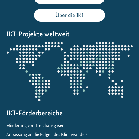
i
d
Über die IKI
e
n
IKI-Projekte weltweit
:
S
Öffnet
t
die
ä
Projektkarte
r
k
u
n
g
d
IKI-Förderbereiche
e
r
Minderung von Treibhausgasen
H
Anpassung an die Folgen des Klimawandels
i