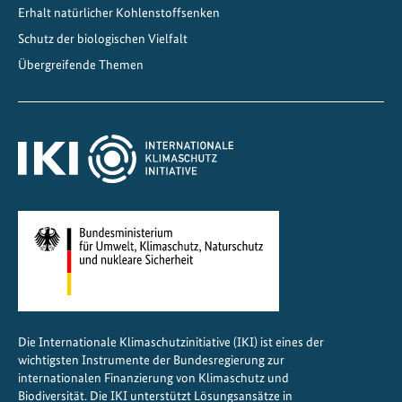
r
Erhalt natürlicher Kohlenstoffsenken
t
Schutz der biologischen Vielfalt
i
Übergreifende Themen
n
n
e
n
i
n
d
e
r
M
o
n
Die Internationale Klimaschutzinitiative (IKI) ist eines der
g
wichtigsten Instrumente der Bundesregierung zur
o
internationalen Finanzierung von Klimaschutz und
l
Biodiversität. Die IKI unterstützt Lösungsansätze in