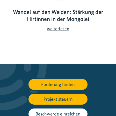
Wandel auf den Weiden: Stärkung der
Hirtinnen in der Mongolei
W
weiterlesen
a
n
d
e
l
a
u
f
Förderung finden
d
e
Projekt steuern
n
W
e
Beschwerde einreichen