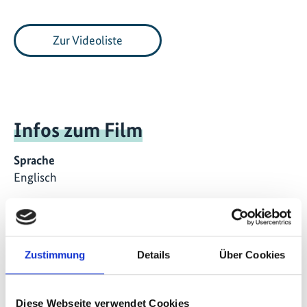
Zur Videoliste
Infos zum Film
Sprache
Englisch
Dauer
03:23
Zustimmung
Details
Über Cookies
Veröffentlichungsdatum
2026
Diese Webseite verwendet Cookies