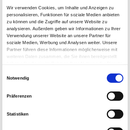
Land
Mongolei
Wir verwenden Cookies, um Inhalte und Anzeigen zu
personalisieren, Funktionen für soziale Medien anbieten
Projekt
zu können und die Zugriffe auf unsere Website zu
analysieren. Außerdem geben wir Informationen zu Ihrer
Hirtinnen zeigen den Weg auf zu mehr climate action
Verwendung unserer Website an unsere Partner für
soziale Medien, Werbung und Analysen weiter. Unsere
Partner führen diese Informationen möglicherweise mit
weiteren Daten zusammen, die Sie ihnen bereitgestellt
haben oder die sie im Rahmen Ihrer Nutzung der Dienste
Meldungen zum Projekt
gesammelt haben.
Einwilligungsauswahl
Notwendig
Präferenzen
Statistiken