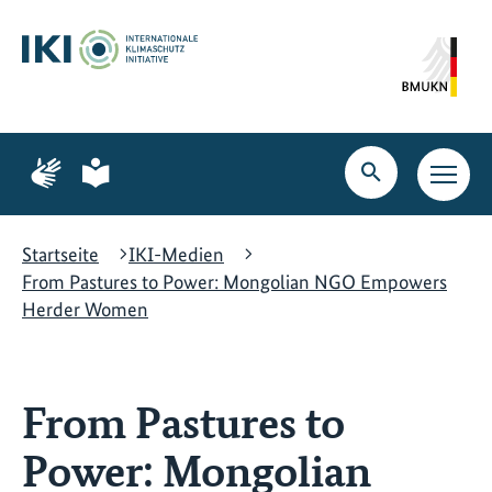
Zum
Zur
Zur
Hauptinhalt
Suche
Hauptnavigation
springen
springen
springen
Zur
Zur
Seite
Seite
Suche
Haupt
für
für
öffnen
Navig
Gebärdensprache
leichte
öffne
Sprache
Startseite
IKI-Medien
From Pastures to Power: Mongolian NGO Empowers
Herder Women
From Pastures to
Power: Mongolian