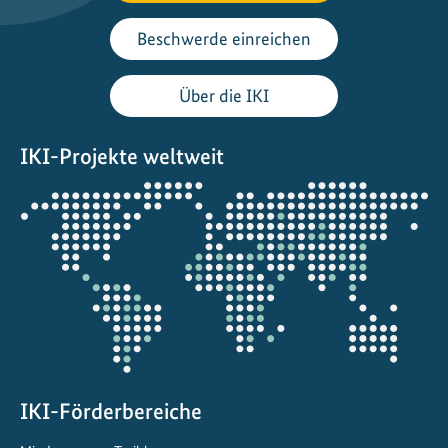
W
e
Beschwerde einreichen
i
d
Über die IKI
e
n
IKI-Projekte weltweit
:
S
Öffnet
t
die
ä
Projektkarte
r
k
u
n
g
d
IKI-Förderbereiche
e
r