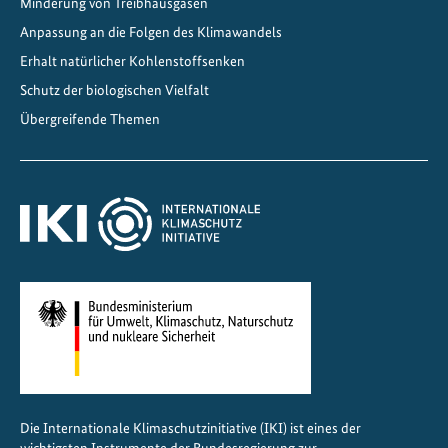
Minderung von Treibhausgasen
H
Anpassung an die Folgen des Klimawandels
i
r
Erhalt natürlicher Kohlenstoffsenken
t
Schutz der biologischen Vielfalt
i
Übergreifende Themen
n
n
e
n
i
n
d
e
r
M
o
n
Die Internationale Klimaschutzinitiative (IKI) ist eines der
g