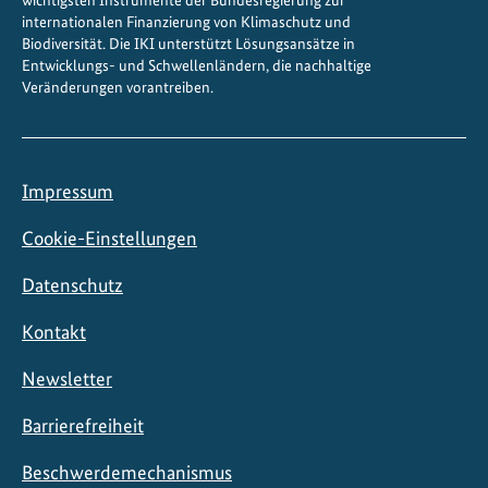
wichtigsten Instrumente der Bundesregierung zur
o
internationalen Finanzierung von Klimaschutz und
l
Biodiversität. Die IKI unterstützt Lösungsansätze in
Entwicklungs- und Schwellenländern, die nachhaltige
e
Veränderungen vorantreiben.
i
Impressum
Cookie-Einstellungen
Datenschutz
Kontakt
Newsletter
Barrierefreiheit
Beschwerdemechanismus