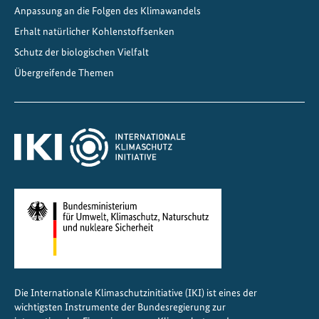
Anpassung an die Folgen des Klimawandels
s
Erhalt natürlicher Kohlenstoffsenken
S
c
Schutz der biologischen Vielfalt
h
Übergreifende Themen
l
ü
s
s
e
l
z
u
m
B
i
o
Die Internationale Klimaschutzinitiative (IKI) ist eines der
d
wichtigsten Instrumente der Bundesregierung zur
i