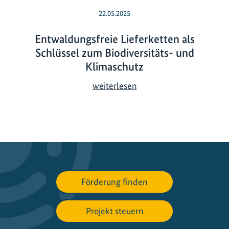
22.05.2025
Entwaldungsfreie Lieferketten als
Schlüssel zum Biodiversitäts- und
Klimaschutz
E
weiterlesen
n
t
w
a
l
d
u
Förderung finden
n
g
Projekt steuern
s
f