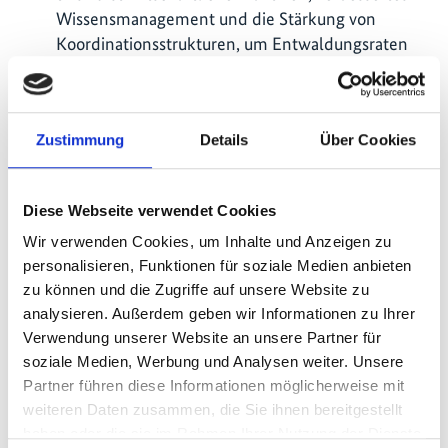
Wissensmanagement und die Stärkung von
Koordinationsstrukturen, um Entwaldungsraten
und Biodiversitätsverluste signifikant zu
reduzieren.
Die Interessenvertreterinnen und -vertreter zur
Zustimmung
Details
Über Cookies
Erreichung der Projektziele wurden identifiziert
und Koordinierungssitzungen abgehalten: Die
Bestandsaufnahme und Koordinierung der
Diese Webseite verwendet Cookies
Interessenvertretung trägt dazu bei, die
Wir verwenden Cookies, um Inhalte und Anzeigen zu
Grundlage für eine Multi-Stakeholder-Plattform
personalisieren, Funktionen für soziale Medien anbieten
zum Thema Entwaldung zu schaffen. Dadurch
zu können und die Zugriffe auf unsere Website zu
wird die Koordinierung zwischen Regierung,
analysieren. Außerdem geben wir Informationen zu Ihrer
Zivilgesellschaft und Privatwirtschaft verbessert
Verwendung unserer Website an unsere Partner für
und gleichzeitig die Beteiligung benachteiligter,
soziale Medien, Werbung und Analysen weiter. Unsere
vom Wald abhängiger Haushalte an einem
Partner führen diese Informationen möglicherweise mit
inklusiven Entscheidungsprozess sichergestellt
weiteren Daten zusammen, die Sie ihnen bereitgestellt
und eine verbesserte Umweltpolitik direkt
haben oder die sie im Rahmen Ihrer Nutzung der Dienste