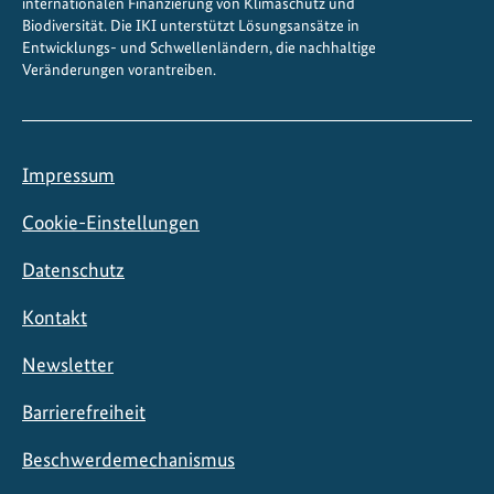
internationalen Finanzierung von Klimaschutz und
v
Biodiversität. Die IKI unterstützt Lösungsansätze in
Entwicklungs- und Schwellenländern, die nachhaltige
e
Veränderungen vorantreiben.
r
s
i
t
Impressum
ä
t
Cookie-Einstellungen
s
Datenschutz
-
u
Kontakt
n
d
Newsletter
K
l
Barrierefreiheit
i
Beschwerdemechanismus
m
a