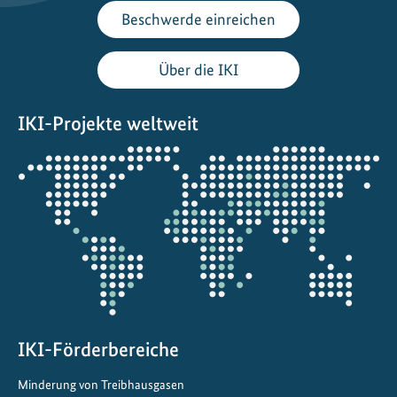
r
Beschwerde einreichen
e
i
Über die IKI
e
L
IKI-Projekte weltweit
i
e
Öffnet
f
die
e
Projektkarte
r
k
e
t
t
e
IKI-Förderbereiche
n
a
Minderung von Treibhausgasen
l