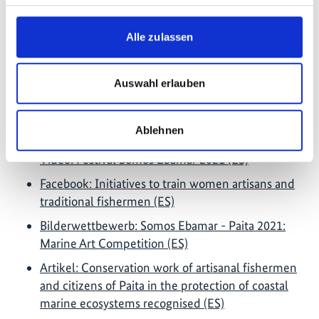
Letzte Aktualisierung:
08/2026
Alle zulassen
Auswahl erlauben
Weiterführende Links
Ablehnen
YouTube-Kanal: Conscious Cooking (ES)
Video: Festival Somos Ebamar 2021 (ES)
Facebook: Initiatives to train women artisans and
traditional fishermen (ES)
Bilderwettbewerb: Somos Ebamar - Paita 2021:
Marine Art Competition (ES)
Artikel: Conservation work of artisanal fishermen
and citizens of Paita in the protection of coastal
marine ecosystems recognised (ES)