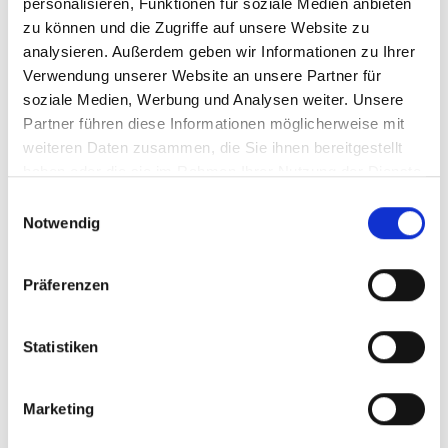
personalisieren, Funktionen für soziale Medien anbieten
zu können und die Zugriffe auf unsere Website zu
PIURA:
analysieren. Außerdem geben wir Informationen zu Ihrer
Beim VIII. Nationalen Seminar über
Verwendung unserer Website an unsere Partner für
soziale Medien, Werbung und Analysen weiter. Unsere
Meeresküsten in Sechura (Iura) mit über 150
Partner führen diese Informationen möglicherweise mit
Vertreterinnen und Vertretern aus den 10
weiteren Daten zusammen, die Sie ihnen bereitgestellt
Küstenregionen wurden Fortschritte im
haben oder die sie im Rahmen Ihrer Nutzung der Dienste
Ökotourismus in Küstenfeuchtgebiete
gesammelt haben.
präsentiert. In einer Partnerschaft zwischen
Einwilligungsauswahl
Notwendig
dem ZMT Bremen und dem peruanischen
Meeresinstitut nahmen über 40 Personen an
einem Workshop teil, bei dem Studien zur
Präferenzen
Anfälligkeit der Küstenfeuchtgebiete Piuras
für den Klimawandel vorgestellt wurden. Die
Statistiken
Ergebnisse sollen als Grundlage für
ökosystembasierte Anpassungsmaßnahmen
(EBA) dienen.
Marketing