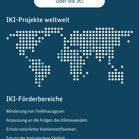
Über die IKI
g
e
IKI-Projekte weltweit
b
i
Öffnet
e
die
t
Projektkarte
v
o
r
P
e
r
u
IKI-Förderbereiche
Minderung von Treibhausgasen
Anpassung an die Folgen des Klimawandels
Erhalt natürlicher Kohlenstoffsenken
Schutz der biologischen Vielfalt