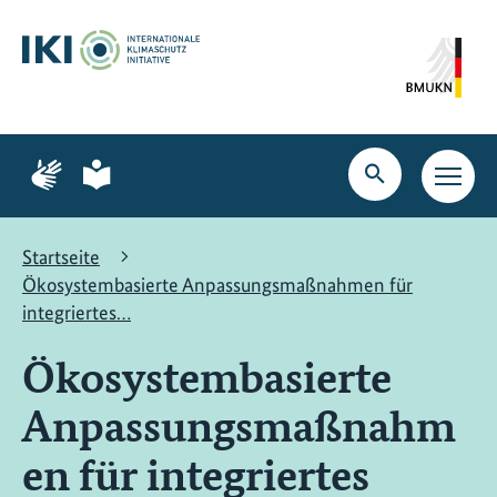
Zum
Zur
Zur
Hauptinhalt
Suche
Hauptnavigation
springen
springen
springen
Zur
Zur
Seite
Seite
Suche
Haupt
für
für
öffnen
Navig
Gebärdensprache
leichte
öffne
Sprache
Startseite
Ökosystembasierte Anpassungsmaßnahmen für
integriertes…
Ökosystembasierte
Anpassungsmaßnahm
en für integriertes