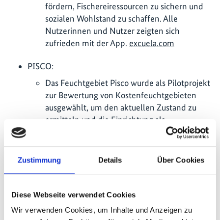
fördern, Fischereiressourcen zu sichern und
sozialen Wohlstand zu schaffen. Alle
Nutzerinnen und Nutzer zeigten sich
zufrieden mit der App.
excuela.com
PISCO:
Das Feuchtgebiet Pisco wurde als Pilotprojekt
zur Bewertung von Kostenfeuchtgebieten
ausgewählt, um den aktuellen Zustand zu
ermitteln und die Einrichtung als
Umweltschutzgebiet (ACA) zu unterstützen.
Im Rahmen des Förderprograms Procompite
sind 168.197 Euro für Initiativen zur
Zustimmung
Details
Über Cookies
nachhaltigen Nutzung der Natur vorgesehen.
Ziel ist es, die Wettbewerbsfähigkeit der
Produktionsketten zu stärken und der
Diese Webseite verwendet Cookies
Bevölkerung von Pisco bei der Anpassung an
Wir verwenden Cookies, um Inhalte und Anzeigen zu
den Klimawandel zu helfen.