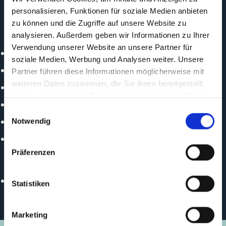
International Maritime Organization (IMO)
personalisieren, Funktionen für soziale Medien anbieten
zu können und die Zugriffe auf unsere Website zu
Politischer Partner
analysieren. Außerdem geben wir Informationen zu Ihrer
Verwendung unserer Website an unsere Partner für
Department of Transportation (DOTr) - Phillippines
soziale Medien, Werbung und Analysen weiter. Unsere
Ministry of Construction - Viet Nam
Partner führen diese Informationen möglicherweise mit
weiteren Daten zusammen, die Sie ihnen bereitgestellt
Ministry of Public Works and Transport - Cambodia
haben oder die sie im Rahmen Ihrer Nutzung der Dienste
Ministry of Transport - Malaysia
gesammelt haben.
Einwilligungsauswahl
Ministry of Transport Thailand
Notwendig
Ministry of Transportation - Indonesia
Präferenzen
Durchführungspartner
PEMSEA - Partnerships in Environmental Management
Statistiken
for the Seas of East
Marketing