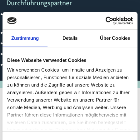
Durchführungspartner
Alexander von Humboldt Institute on Research for
Biological Resources - Colombia
Instituto Sociedade População e Natureza
Zustimmung
Details
Über Cookies
OroVerde - Die Tropenwaldstiftung
Peruvian Society of Environmental Law (SPDA)
Diese Webseite verwendet Cookies
World Agroforestry Center (ICRAF)
Wir verwenden Cookies, um Inhalte und Anzeigen zu
personalisieren, Funktionen für soziale Medien anbieten
zu können und die Zugriffe auf unsere Website zu
analysieren. Außerdem geben wir Informationen zu Ihrer
Verwendung unserer Website an unsere Partner für
soziale Medien, Werbung und Analysen weiter. Unsere
Stand der
Partner führen diese Informationen möglicherweise mit
Umsetzung/Ergebnisse
weiteren Daten zusammen, die Sie ihnen bereitgestellt
haben oder die sie im Rahmen Ihrer Nutzung der Dienste
gesammelt haben.
Die Vorbereitungsphase des Projekts umfasst die
Einwilligungsauswahl