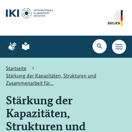
Zum
Zur
Zur
Hauptinhalt
Suche
Hauptnavigation
springen
springen
springen
Zur
Zur
Seite
Seite
Suche
Haupt
für
für
öffnen
Navig
Gebärdensprache
leichte
öffne
Sprache
Startseite
Stärkung der Kapazitäten, Strukturen und
Zusammenarbeit für…
Stärkung der
Kapazitäten,
Strukturen und