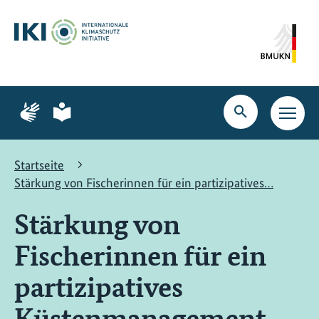
Zum
Zur
Zur
Hauptinhalt
Suche
Hauptnavigation
springen
springen
springen
Zur
Zur
Seite
Seite
Suche
Haupt
für
für
öffnen
Navig
Gebärdensprache
leichte
öffne
Sprache
Startseite
Stärkung von Fischerinnen für ein partizipatives…
Stärkung von
Fischerinnen für ein
partizipatives
Küstenmanagement