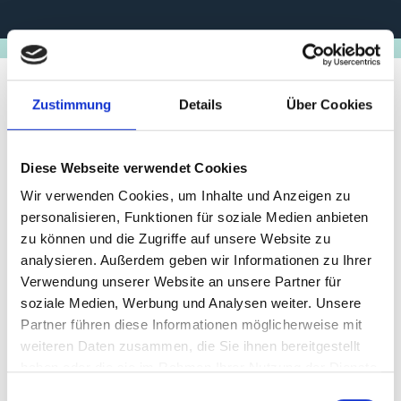
Zustimmung
Details
Über Cookies
Stand der
Umsetzung/Ergebnisse
Diese Webseite verwendet Cookies
Wir verwenden Cookies, um Inhalte und Anzeigen zu
Weitere Informationen zum Projekt sowie zum
personalisieren, Funktionen für soziale Medien anbieten
Umsetzungsstand finden Sie auf der Internetseite der
zu können und die Zugriffe auf unsere Website zu
IKI Small Grants:
iki-small-grants.de
analysieren. Außerdem geben wir Informationen zu Ihrer
Verwendung unserer Website an unsere Partner für
Letzte Aktualisierung:
soziale Medien, Werbung und Analysen weiter. Unsere
08/2026
Partner führen diese Informationen möglicherweise mit
weiteren Daten zusammen, die Sie ihnen bereitgestellt
haben oder die sie im Rahmen Ihrer Nutzung der Dienste
gesammelt haben.
Einwilligungsauswahl