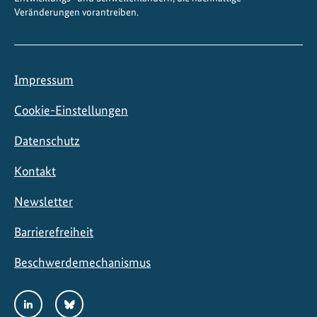
Veränderungen vorantreiben.
r
s
i
t
Impressum
ä
t
Cookie-Einstellungen
f
Datenschutz
ö
r
Kontakt
d
e
Newsletter
r
t
Barrierefreiheit
Beschwerdemechanismus
Social
LinkedIn
Bluesky
Media