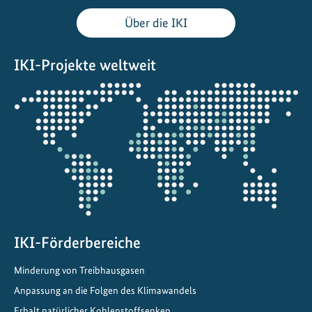
g
Über die IKI
l
o
IKI-Projekte weltweit
b
a
Öffnet
l
die
e
Projektkarte
W
i
r
k
u
n
IKI-Förderbereiche
g
:
Minderung von Treibhausgasen
W
Anpassung an die Folgen des Klimawandels
i
e
Erhalt natürlicher Kohlenstoffsenken