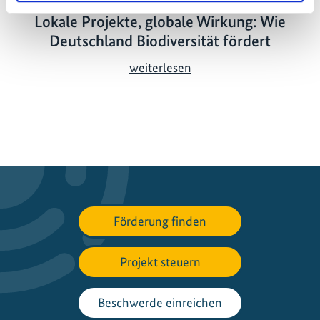
Lokale Projekte, globale Wirkung: Wie
Deutschland Biodiversität fördert
L
weiterlesen
o
k
a
l
e
P
r
o
Förderung finden
j
e
Projekt steuern
k
t
e
Beschwerde einreichen
,