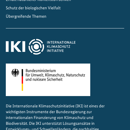
D
Schutz der biologischen Vielfalt
e
Übergreifende Themen
u
t
s
c
h
l
a
n
d
B
i
o
Die Internationale Klimaschutzinitiative (IKI) ist eines der
d
wichtigsten Instrumente der Bundesregierung zur
i
internationalen Finanzierung von Klimaschutz und
v
Biodiversität. Die IKI unterstützt Lösungsansätze in
Entwicklungs- und Schwellenländern, die nachhaltige
e